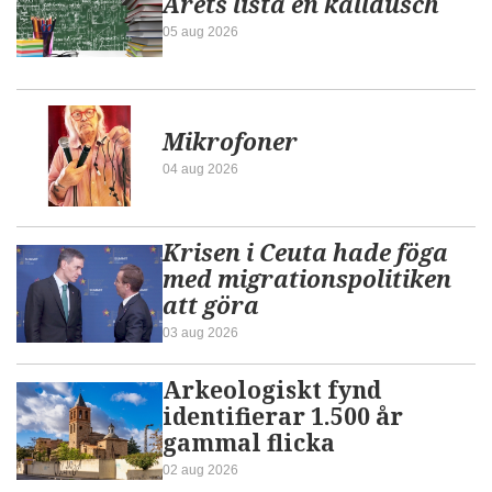
Årets lista en kalldusch
05 aug 2026
Mikrofoner
04 aug 2026
Krisen i Ceuta hade föga
med migrationspolitiken
att göra
03 aug 2026
Arkeologiskt fynd
identifierar 1.500 år
gammal flicka
02 aug 2026