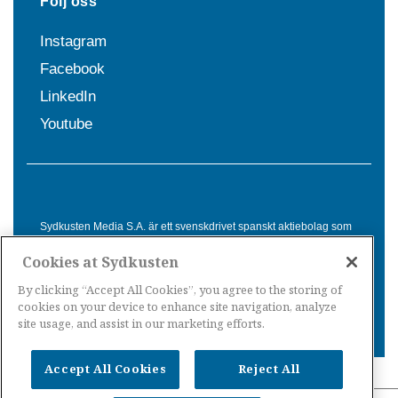
Följ oss
Instagram
Facebook
LinkedIn
Youtube
Sydkusten Media S.A. är ett svenskdrivet spanskt aktiebolag som
sedan 1992 erbjuder nyheter och tjänster till svensktalande i
Cookies at Sydkusten
Spanien. Genom nyhetsbevakning av hela Spanien, med bas på
Costa del Sol, är Sydkusten en ledande aktör inom
By clicking “Accept All Cookies”, you agree to the storing of
informationsförmedling för svenskar i Spanien.
cookies on your device to enhance site navigation, analyze
site usage, and assist in our marketing efforts.
Accept All Cookies
Reject All