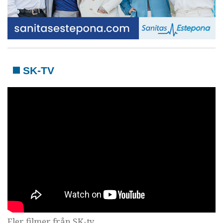
SK-TV
Fler filmer från SK-tv