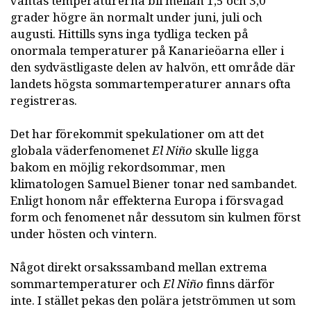
väntas temperaturerna bli mellan 1,5 och 3,0
grader högre än normalt under juni, juli och
augusti. Hittills syns inga tydliga tecken på
onormala temperaturer på Kanarieöarna eller i
den sydvästligaste delen av halvön, ett område där
landets högsta sommartemperaturer annars ofta
registreras.
Det har förekommit spekulationer om att det
globala väderfenomenet
El Niño
skulle ligga
bakom en möjlig rekordsommar, men
klimatologen Samuel Biener tonar ned sambandet.
Enligt honom når effekterna Europa i försvagad
form och fenomenet når dessutom sin kulmen först
under hösten och vintern.
Något direkt orsakssamband mellan extrema
sommartemperaturer och
El Niño
finns därför
inte. I stället pekas den polära jetströmmen ut som