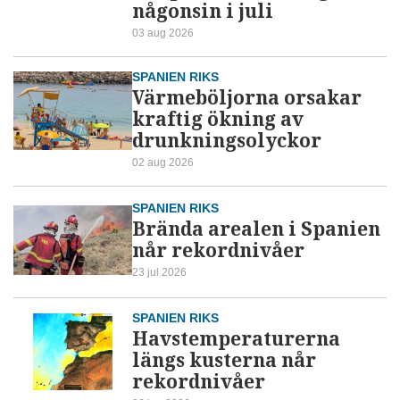
någonsin i juli
03 aug 2026
SPANIEN RIKS
Värmeböljorna orsakar
kraftig ökning av
drunkningsolyckor
02 aug 2026
SPANIEN RIKS
Brända arealen i Spanien
når rekordnivåer
23 jul 2026
SPANIEN RIKS
Havstemperaturerna
längs kusterna når
rekordnivåer