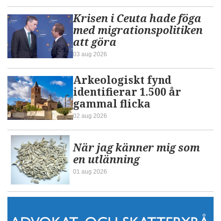
Krisen i Ceuta hade föga
med migrationspolitiken
att göra
03 aug 2026
Arkeologiskt fynd
identifierar 1.500 år
gammal flicka
02 aug 2026
När jag känner mig som
en utlänning
01 aug 2026