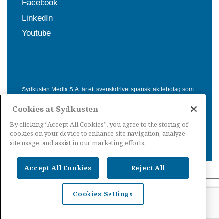
Facebook
LinkedIn
Youtube
Sydkusten Media S.A. är ett svenskdrivet spanskt aktiebolag som
sedan 1992 erbjuder nyheter och tjänster till svensktalande i
Cookies at Sydkusten
Spanien. Genom nyhetsbevakning av hela Spanien, med bas på
Costa del Sol, är Sydkusten en ledande aktör inom
By clicking “Accept All Cookies”, you agree to the storing of
informationsförmedling för svenskar i Spanien.
cookies on your device to enhance site navigation, analyze
site usage, and assist in our marketing efforts.
Accept All Cookies
Reject All
Nyheter Spanien
·
Nyheter Costa del Sol
·
Nyheter
Cookies Settings
Costa Tropical
·
Nyheter Costa Blanca
·
Nyheter
Balearerna
·
Nyheter Kanarieöarna