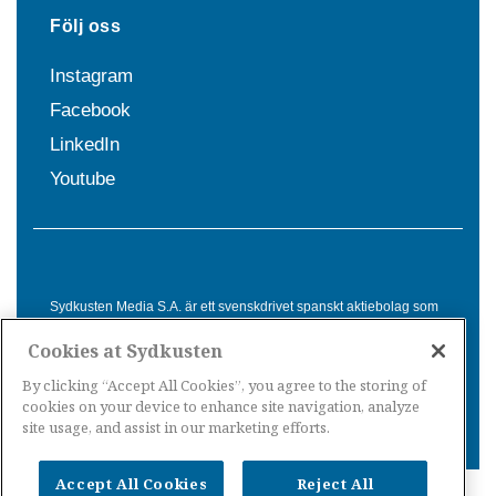
Följ oss
Instagram
Facebook
LinkedIn
Youtube
Sydkusten Media S.A. är ett svenskdrivet spanskt aktiebolag som
sedan 1992 erbjuder nyheter och tjänster till svensktalande i
Cookies at Sydkusten
Spanien. Genom nyhetsbevakning av hela Spanien, med bas på
Costa del Sol, är Sydkusten en ledande aktör inom
By clicking “Accept All Cookies”, you agree to the storing of
informationsförmedling för svenskar i Spanien.
cookies on your device to enhance site navigation, analyze
site usage, and assist in our marketing efforts.
Accept All Cookies
Reject All