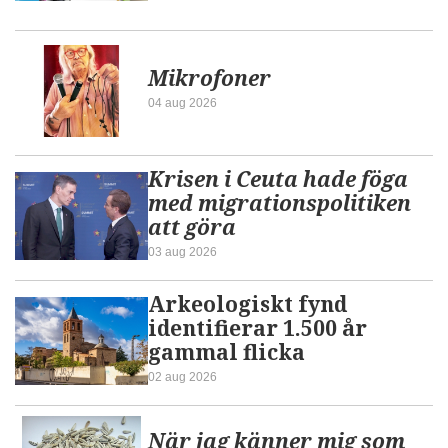
Mikrofoner
04 aug 2026
Krisen i Ceuta hade föga
med migrationspolitiken
att göra
03 aug 2026
Arkeologiskt fynd
identifierar 1.500 år
gammal flicka
02 aug 2026
När jag känner mig som