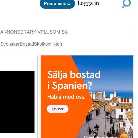
Logga in
Prenumerera
DANNONSER
ARKIV
PLUS
OM SK
a
Svenskar
Bostad
Skolkonflikten