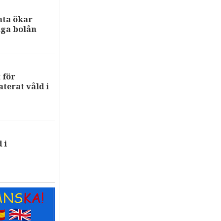
nta ökar
iga bolån
 för
terat våld i
 i