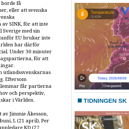
 borde få
, eller att svenska
svenska
av SINK, för att inte
ll Sverige med sin
tanför EU brukar inte
ärlden har därför
cial. Under 30 minuter
agspartierna, för att
ingar.
rsom utlandssvenskarnas
ng. Eftersom
dlemmar får partierna
ehov och perspektiv,
skar i Världen.
TIDNINGEN SK
ljt av Jimmie Åkesson,
buni, L (21 april), Per
ruppledare KD (27