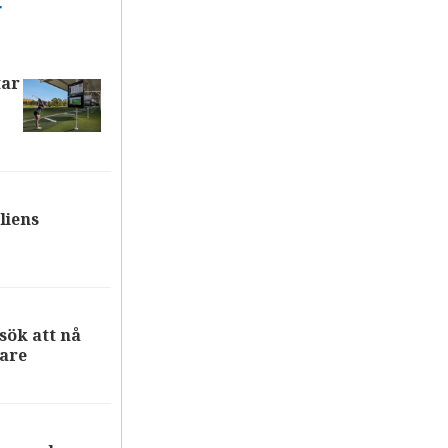
T
tar
liens
ök att nå
are