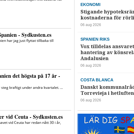
EKONOMI
Stigande hypoteksrä
kostnaderna för rörl
06 aug 2026
SPANIEN RIKS
Vox tilldelas ansvaret
hantering av könsrela
Andalusien
06 aug 2026
COSTA BLANCA
Danskt kommunalråd
Torrevieja i hetluften
06 aug 2026