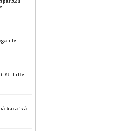
 spanska
e
tigande
tt EU-löfte
på bara två