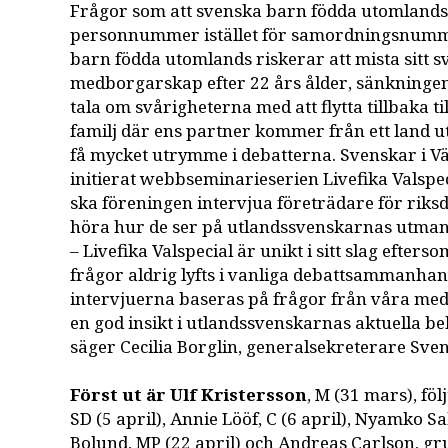
Frågor som att svenska barn födda utomlands
personnummer istället för samordningsnummer
barn födda utomlands riskerar att mista sitt 
medborgarskap efter 22 års ålder, sänkningen 
tala om svårigheterna med att flytta tillbaka ti
familj där ens partner kommer från ett land u
få mycket utrymme i debatterna. Svenskar i V
initierat webbseminarieserien Livefika Valspe
ska föreningen intervjua företrädare för riksd
höra hur de ser på utlandssvenskarnas utman
– Livefika Valspecial är unikt i sitt slag efte
frågor aldrig lyfts i vanliga debattsammanha
intervjuerna baseras på frågor från våra me
en god insikt i utlandssvenskarnas aktuella b
säger Cecilia Borglin, generalsekreterare Sven
Först ut är Ulf Kristersson
, M (31 mars), fö
SD (5 april), Annie Lööf, C (6 april), Nyamko Sa
Bolund, MP (22 april) och Andreas Carlson, g