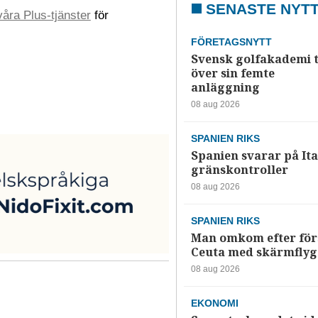
SENASTE NYT
åra Plus-tjänster
för
FÖRETAGSNYTT
Svensk golfakademi 
över sin femte
anläggning
08 aug 2026
SPANIEN RIKS
Spanien svarar på Ita
gränskontroller
08 aug 2026
SPANIEN RIKS
Man omkom efter förs
Ceuta med skärmflyg
08 aug 2026
EKONOMI