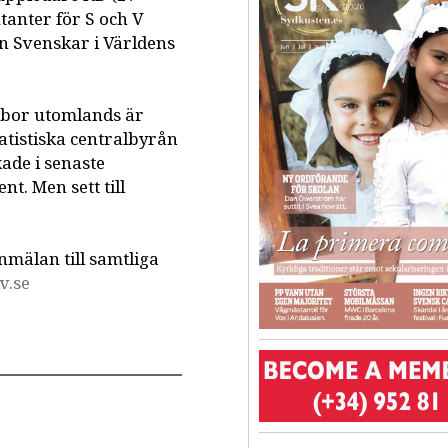
anter för S och V
n Svenskar i Världens
 bor utomlands är
tatistiska centralbyrån
ade i senaste
nt. Men sett till
nmälan till samtliga
v.se