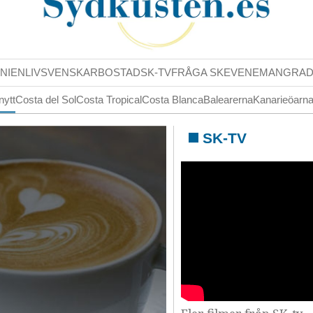
NIENLIV
SVENSKAR
BOSTAD
SK-TV
FRÅGA SK
EVENEMANG
RA
nytt
Costa del Sol
Costa Tropical
Costa Blanca
Balearerna
Kanarieöarn
SK-TV