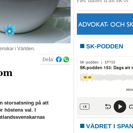
Fler filmer från SK-tv
SK-PODDEN
enskar i Världen.
Dela:
 om
n storsatsning på att
r höstens val. I
 utlandssvenskarnas
VÄDRET I SPA