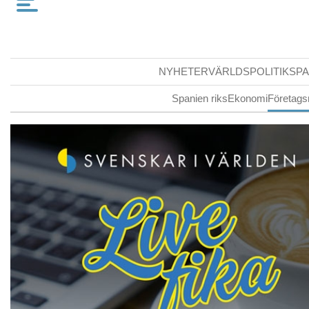
NYHETER
VÄRLDSPOLITIK
SPA
Spanien riks
Ekonomi
Företags