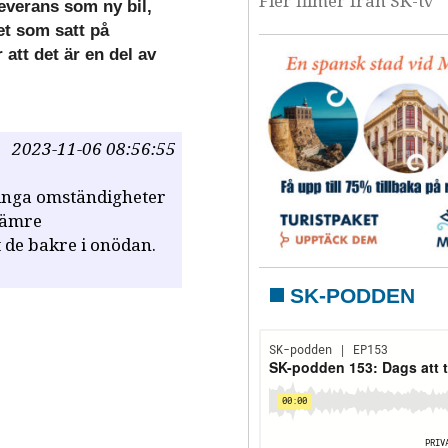
Fler filmer från SK-tv
leverans som ny bil,
et som satt på
att det är en del av
2023-11-06 08:56:55
 inga omständigheter
rämre
 de bakre i onödan.
SK-PODDEN