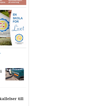
T
i
allelser till