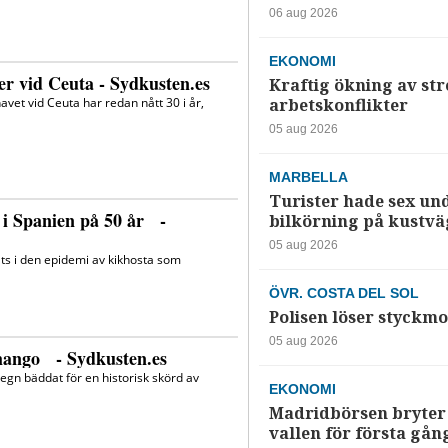
06 aug 2026
EKONOMI
Kraftig ökning av str
arbetskonflikter
05 aug 2026
MARBELLA
Turister hade sex un
bilkörning på kustv
05 aug 2026
ÖVR. COSTA DEL SOL
Polisen löser styckmo
05 aug 2026
EKONOMI
Madridbörsen bryter 
vallen för första gån