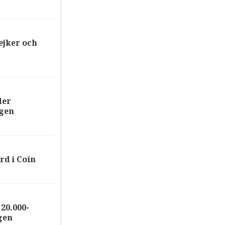
ejker och
der
ägen
rd i Coín
20.000-
gen