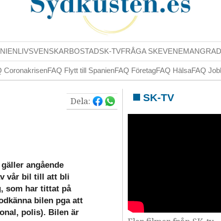
NIENLIV
SVENSKAR
BOSTAD
SK-TV
FRÅGA SK
EVENEMANG
RA
 Coronakrisen
FAQ Flytt till Spanien
FAQ Företag
FAQ Hälsa
FAQ Job
SK-TV
Dela:
 gäller angående
vår bil till att bli
g, som har tittat på
odkänna bilen pga att
nal, polis). Bilen är