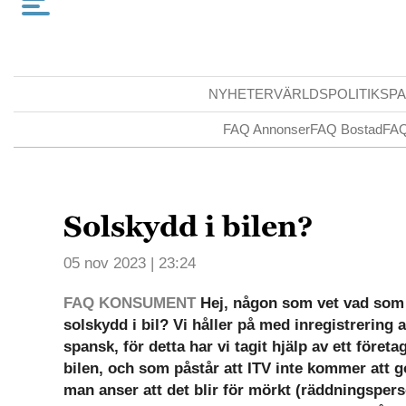
NYHETER
VÄRLDSPOLITIK
SPA
FAQ Annonser
FAQ Bostad
FAQ
Solskydd i bilen?
05 nov 2023 | 23:24
FAQ KONSUMENT
Hej, någon som vet vad som
solskydd i bil? Vi håller på med inregistrering av 
spansk, för detta har vi tagit hjälp av ett företa
bilen, och som påstår att ITV inte kommer att g
man anser att det blir för mörkt (räddningsperso