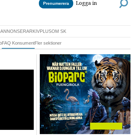
Logga in
Prenumerera
DANNONSER
ARKIV
PLUS
OM SK
b
FAQ Konsument
Fler sektioner