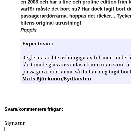
en 2008 och har s line och proline edition från 
varför måste det bort nu? Har dock tagit bort d
passagerardörrarna, hoppas det räcker....Tycker 
bilens original utrustning!
Poppis
Expertsvar:
Reglerna är lite avhängiga av bil, men under
får tonade glas användas i framrutan samt f
passagerardörrarna, så du har nog tagit bort
Mats Björkman/Sydkusten
Svara/kommentera frågan:
Signatur: