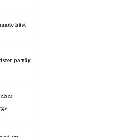
nande häst
ister på väg
elser
ggs