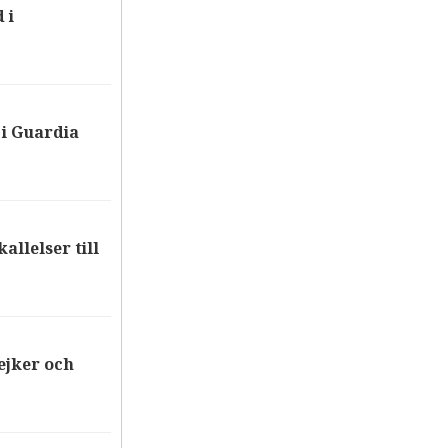
 i
i Guardia
allelser till
ejker och