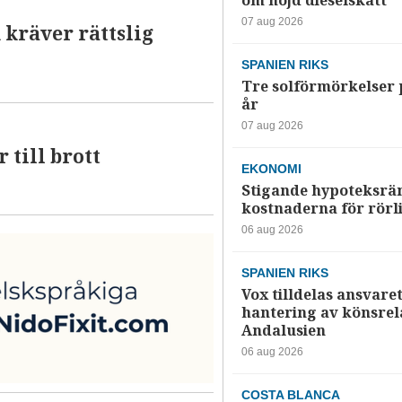
om höjd dieselskatt
07 aug 2026
 kräver rättslig
SPANIEN RIKS
Tre solförmörkelser 
år
07 aug 2026
 till brott
EKONOMI
Stigande hypoteksrä
kostnaderna för rörl
06 aug 2026
SPANIEN RIKS
Vox tilldelas ansvaret
hantering av könsrela
Andalusien
06 aug 2026
COSTA BLANCA