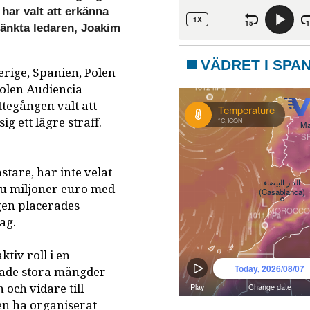
har valt att erkänna
tänkta ledaren, Joakim
VÄDRET I SPA
rige, Spanien, Polen
tolen Audiencia
ttegången valt att
g ett lägre straff.
tare, har inte velat
 sju miljoner euro med
ngen placerades
ag.
ktiv roll i en
rade stora mängder
och vidare till
en ha organiserat