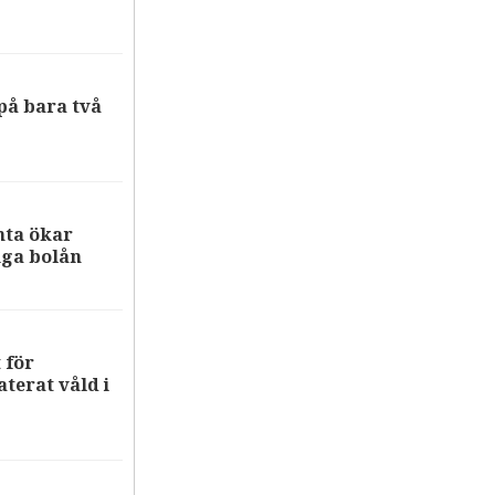
på bara två
nta ökar
iga bolån
 för
terat våld i