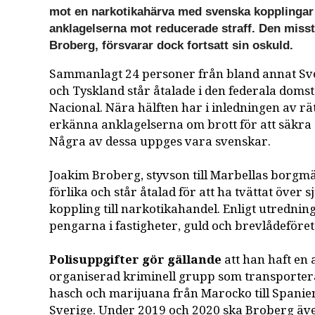
mot en narkotikahärva med svenska kopplingar 
anklagelserna mot reducerade straff. Den miss
Broberg, försvarar dock fortsatt sin oskuld.
Sammanlagt 24 personer från bland annat Sve
och Tyskland står åtalade i den federala doms
Nacional. Nära hälften har i inledningen av rä
erkänna anklagelserna om brott för att säkra si
Några av dessa uppges vara svenskar.
Joakim Broberg, styvson till Marbellas borgmäs
förlika och står åtalad för att ha tvättat över
koppling till narkotikahandel. Enligt utredni
pengarna i fastigheter, guld och brevlådeföret
Polisuppgifter gör gällande
att han haft en a
organiserad kriminell grupp som transporte
hasch och marijuana från Marocko till Spanien 
Sverige. Under 2019 och 2020 ska Broberg äv