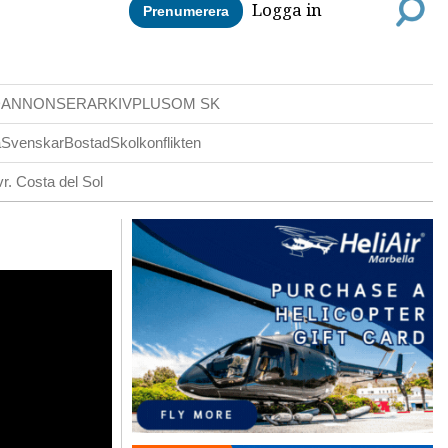
Logga in
Prenumerera
DANNONSER
ARKIV
PLUS
OM SK
a
Svenskar
Bostad
Skolkonflikten
r. Costa del Sol