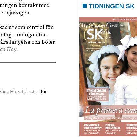
edningen kontakt med
TIDNINGEN SK
er sjövägen.
as ut som central för
retag – många utan
års fängelse och böter
ga Hoy
.
åra Plus-tjänster
för