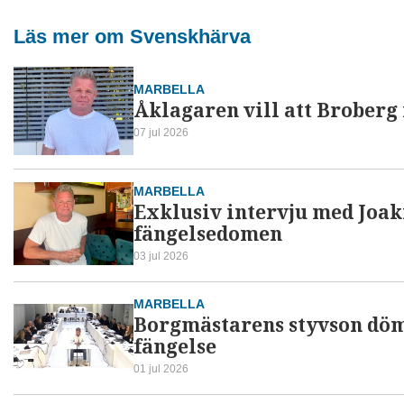
Läs mer om Svenskhärva
MARBELLA
Åklagaren vill att Broberg
07 jul 2026
MARBELLA
Exklusiv intervju med Joak
fängelsedomen
03 jul 2026
MARBELLA
Borgmästarens styvson dömd
fängelse
01 jul 2026