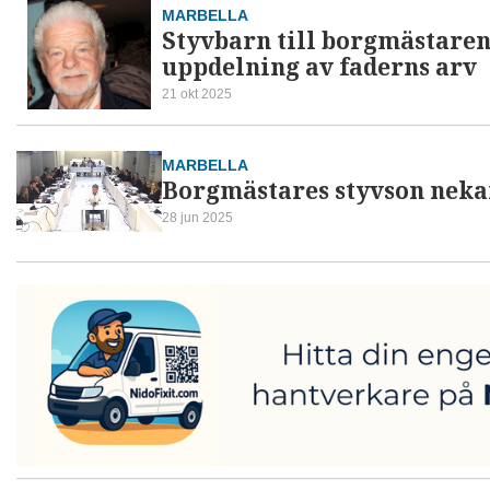
MARBELLA
Styvbarn till borgmästaren
uppdelning av faderns arv
21 okt 2025
MARBELLA
Borgmästares styvson nekar
28 jun 2025