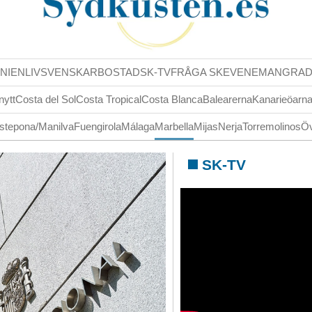
NIENLIV
SVENSKAR
BOSTAD
SK-TV
FRÅGA SK
EVENEMANG
RA
nytt
Costa del Sol
Costa Tropical
Costa Blanca
Balearerna
Kanarieöarn
stepona/Manilva
Fuengirola
Málaga
Marbella
Mijas
Nerja
Torremolinos
Öv
SK-TV