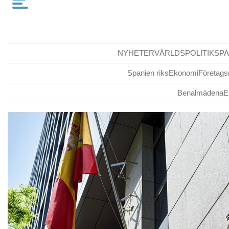
NYHETER
VÄRLDSPOLITIK
SPA
Spanien riks
Ekonomi
Företags
Benalmádena
E