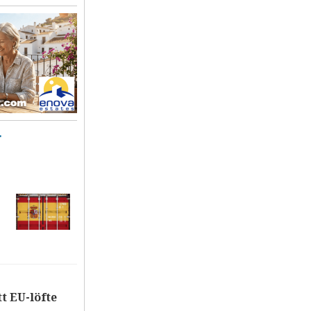
T
tt EU-löfte