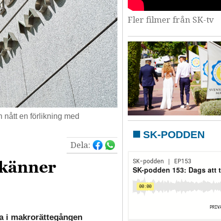
Fler filmer från SK-tv
h nått en förlikning med
SK-PODDEN
Dela:
rkänner
ta i makrorättegången