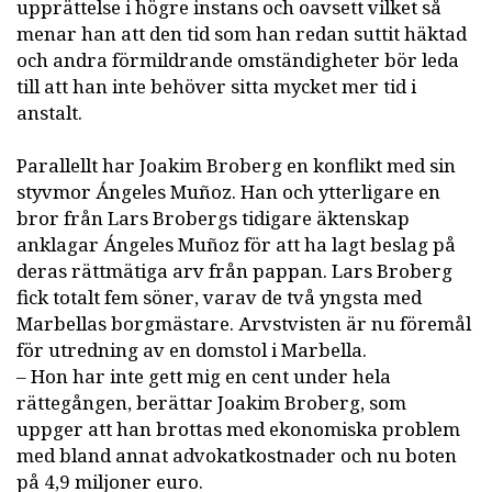
upprättelse i högre instans och oavsett vilket så
menar han att den tid som han redan suttit häktad
och andra förmildrande omständigheter bör leda
till att han inte behöver sitta mycket mer tid i
anstalt.
Parallellt har Joakim Broberg en konflikt med sin
styvmor Ángeles Muñoz. Han och ytterligare en
bror från Lars Brobergs tidigare äktenskap
anklagar Ángeles Muñoz för att ha lagt beslag på
deras rättmätiga arv från pappan. Lars Broberg
fick totalt fem söner, varav de två yngsta med
Marbellas borgmästare. Arvstvisten är nu föremål
för utredning av en domstol i Marbella.
– Hon har inte gett mig en cent under hela
rättegången, berättar Joakim Broberg, som
uppger att han brottas med ekonomiska problem
med bland annat advokatkostnader och nu boten
på 4,9 miljoner euro.