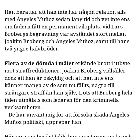
Han berättar att han inte har någon relation alls
med Ángeles Muñoz sedan lång tid och vet inte ens
om fadern fått en permanent viloplats. Vid Lars
Brobergs begravning var avståndet stort mellan
Joakim Broberg och Ángeles Muñoz, samt till hans
två yngre halvbröder.
Flera av de dömda i målet
erkände brott i utbyte
mot straffreduktioner. Joakim Broberg vidhåller
dock att han är oskyldig och att han inte ens
känner många av de som nu fällts, några till
strängare straff än han själv, trots att Broberg hela
tiden utmålats som ledaren för den kriminella
verksamheten.
– De har använt mig för att försöka skada Ángeles
Muñoz politiskt, upprepar han.
Härvan som berört både borgmästarens make och