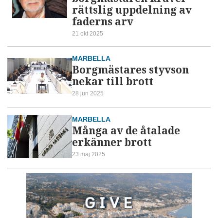
rättslig uppdelning av
faderns arv
21 okt 2025
MARBELLA
Borgmästares styvson
nekar till brott
28 jun 2025
MARBELLA
Många av de åtalade
erkänner brott
23 maj 2025