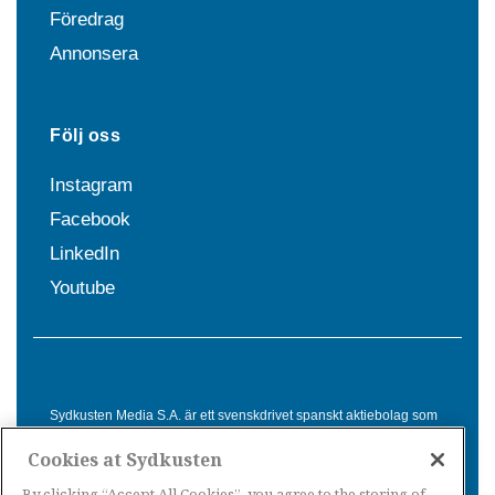
Föredrag
Annonsera
Följ oss
Instagram
Facebook
LinkedIn
Youtube
Sydkusten Media S.A. är ett svenskdrivet spanskt aktiebolag som
sedan 1992 erbjuder nyheter och tjänster till svensktalande i
Cookies at Sydkusten
Spanien. Genom nyhetsbevakning av hela Spanien, med bas på
Costa del Sol, är Sydkusten en ledande aktör inom
By clicking “Accept All Cookies”, you agree to the storing of