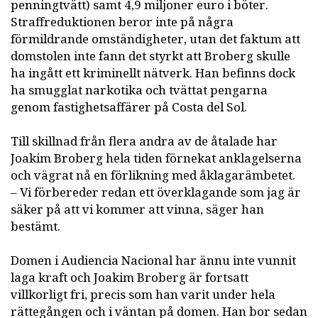
penningtvätt) samt 4,9 miljoner euro i böter.
Straffreduktionen beror inte på några
förmildrande omständigheter, utan det faktum att
domstolen inte fann det styrkt att Broberg skulle
ha ingått ett kriminellt nätverk. Han befinns dock
ha smugglat narkotika och tvättat pengarna
genom fastighetsaffärer på Costa del Sol.
Till skillnad från flera andra av de åtalade har
Joakim Broberg hela tiden förnekat anklagelserna
och vägrat nå en förlikning med åklagarämbetet.
– Vi förbereder redan ett överklagande som jag är
säker på att vi kommer att vinna, säger han
bestämt.
Domen i Audiencia Nacional har ännu inte vunnit
laga kraft och Joakim Broberg är fortsatt
villkorligt fri, precis som han varit under hela
rättegången och i väntan på domen. Han bor sedan