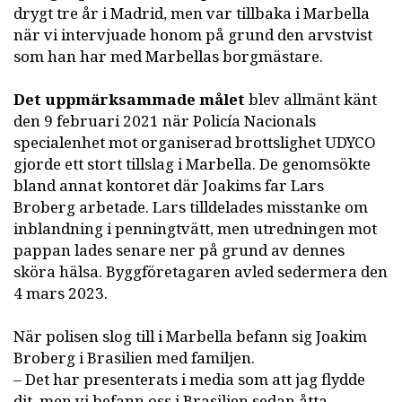
drygt tre år i Madrid, men var tillbaka i Marbella
när vi intervjuade honom på grund den arvstvist
som han har med Marbellas borgmästare.
Det uppmärksammade målet
blev allmänt känt
den 9 februari 2021 när Policía Nacionals
specialenhet mot organiserad brottslighet UDYCO
gjorde ett stort tillslag i Marbella. De genomsökte
bland annat kontoret där Joakims far Lars
Broberg arbetade. Lars tilldelades misstanke om
inblandning i penningtvätt, men utredningen mot
pappan lades senare ner på grund av dennes
sköra hälsa. Byggföretagaren avled sedermera den
4 mars 2023.
När polisen slog till i Marbella befann sig Joakim
Broberg i Brasilien med familjen.
– Det har presenterats i media som att jag flydde
dit, men vi befann oss i Brasilien sedan åtta