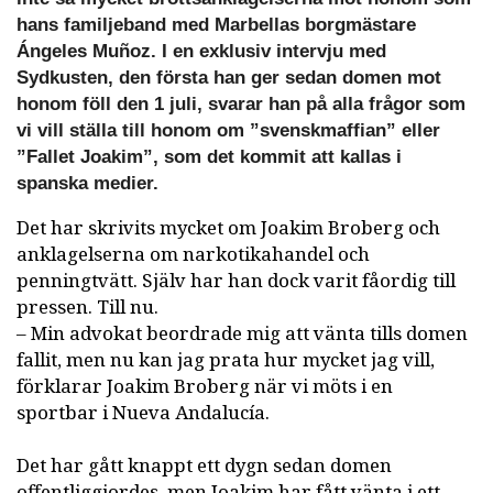
hans familjeband med Marbellas borgmästare
Ángeles Muñoz. I en exklusiv intervju med
Sydkusten, den första han ger sedan domen mot
honom föll den 1 juli, svarar han på alla frågor som
vi vill ställa till honom om ”svenskmaffian” eller
”Fallet Joakim”, som det kommit att kallas i
spanska medier.
Det har skrivits mycket om Joakim Broberg och
anklagelserna om narkotikahandel och
penningtvätt. Själv har han dock varit fåordig till
pressen. Till nu.
– Min advokat beordrade mig att vänta tills domen
fallit, men nu kan jag prata hur mycket jag vill,
förklarar Joakim Broberg när vi möts i en
sportbar i Nueva Andalucía.
Det har gått knappt ett dygn sedan domen
offentliggjordes, men Joakim har fått vänta i ett