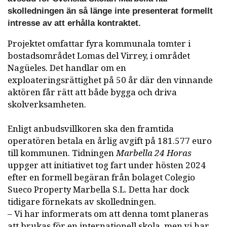
skolledningen än så länge inte presenterat formellt
intresse av att erhålla kontraktet.
Projektet omfattar fyra kommunala tomter i
bostadsområdet Lomas del Virrey, i området
Nagüeles. Det handlar om en
exploateringsrättighet på 50 år där den vinnande
aktören får rätt att både bygga och driva
skolverksamheten.
Enligt anbudsvillkoren ska den framtida
operatören betala en årlig avgift på 181.577 euro
till kommunen. Tidningen
Marbella 24 Horas
uppger att initiativet tog fart under hösten 2024
efter en formell begäran från bolaget Colegio
Sueco Property Marbella S.L. Detta har dock
tidigare förnekats av skolledningen.
– Vi har informerats om att denna tomt planeras
att brukas för en internationell skola, men vi har