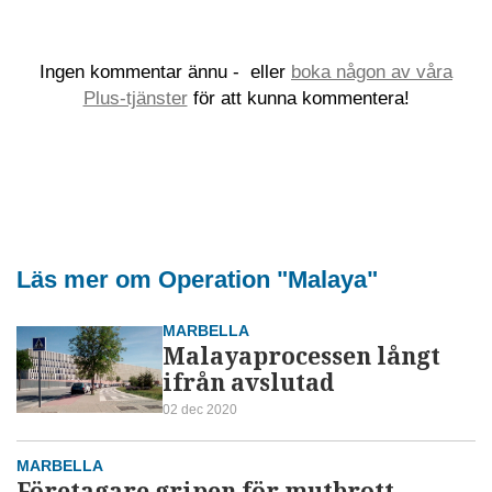
Ingen kommentar ännu -
eller
boka någon av våra
Plus-tjänster
för att kunna kommentera!
Läs mer om Operation "Malaya"
MARBELLA
Malayaprocessen långt
ifrån avslutad
02 dec 2020
MARBELLA
Företagare gripen för mutbrott