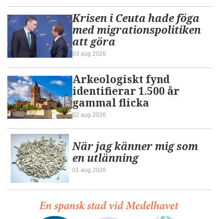
Krisen i Ceuta hade föga
med migrationspolitiken
att göra
03 aug 2026
Arkeologiskt fynd
identifierar 1.500 år
gammal flicka
02 aug 2026
När jag känner mig som
en utlänning
01 aug 2026