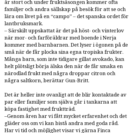
är stort och under fruktsäsongen kommer ofta
familjer och andra sällskap på besök för att se och
lära om livet på en “campo” – det spanska ordet för
lantbruksmark.
– Särskilt uppskattat är det på höst- och vinterlov
när mor- och farföräldrar med boende i Nerja
kommer med barnbarnen. Det lyser i ögonen på de
små när de får plocka sina egna tropiska frukter.
Många barn, som inte tidigare gillat avokado, kan
helt plötsligt börja älska den när de får smaka en
närodlad frukt med några droppar citron och
några saltkorn, berättar Gun-Britt.
Det är heller inte ovanligt att de blir kontaktade av
par eller familjer som själva går i tankarna att
köpa fastighet med fruktträd.
–Genom åren har vi fått mycket erfarenhet och det
gläder oss om vi kan bistå andra med goda råd.
Har vi tid och möjlighet visar vi gärna Finca