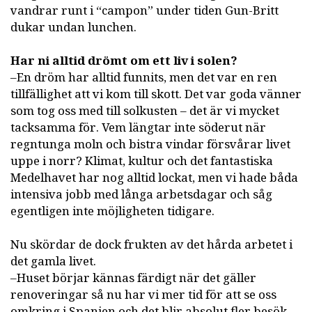
vandrar runt i “campon” under tiden Gun-Britt
dukar undan lunchen.
Har ni alltid drömt om ett liv i solen?
–En dröm har alltid funnits, men det var en ren
tillfällighet att vi kom till skott. Det var goda vänner
som tog oss med till solkusten – det är vi mycket
tacksamma för. Vem längtar inte söderut när
regntunga moln och bistra vindar försvårar livet
uppe i norr? Klimat, kultur och det fantastiska
Medelhavet har nog alltid lockat, men vi hade båda
intensiva jobb med långa arbetsdagar och såg
egentligen inte möjligheten tidigare.
Nu skördar de dock frukten av det hårda arbetet i
det gamla livet.
–Huset börjar kännas färdigt när det gäller
renoveringar så nu har vi mer tid för att se oss
omkring i Spanien och det blir absolut fler besök