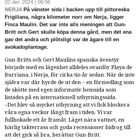
02 dec 2024 | 06:56
NERJA
På vänster sida i backen upp till pittoreska
Frigiliana, några kilometer norr om Nerja, ligger
Finca Maulin. Det var inte alls meningen att Gun-
Britt och Gert skulle köpa denna gård, men det ena
gav det andra och plötsligt var de ägare till en
avokadoplantage.
Gun-Britts och Gert Maulins spanska äventyr
började med en lägenhet alldeles ovanför Playa de
Burriana, i Nerja, för cirka tio år sedan. När de inte
själva var där hyrde de ut den – en förmedling som
de skötte med egen informativ hemsida som
listades på en internationell uthyrningssida.
–Det blev så mycket uthyrning att vi fick blockera
våra egna veckor långt fram i tiden. Vi var
fullbokade ett år framåt. Läget nära vattnet, en
härlig takterrass och goda recensioner bidrog till
att det gick så bra, berättar Gun-Britt.