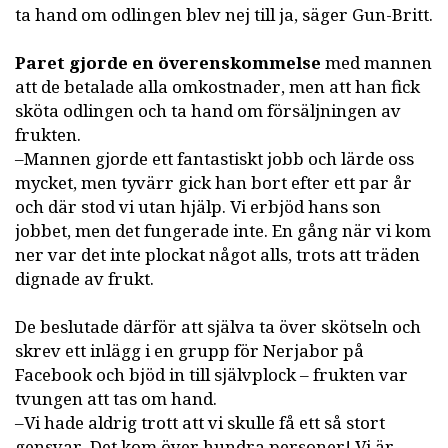
ta hand om odlingen blev nej till ja, säger Gun-Britt.
Paret gjorde en överenskommelse
med mannen
att de betalade alla omkostnader, men att han fick
sköta odlingen och ta hand om försäljningen av
frukten.
–Mannen gjorde ett fantastiskt jobb och lärde oss
mycket, men tyvärr gick han bort efter ett par år
och där stod vi utan hjälp. Vi erbjöd hans son
jobbet, men det fungerade inte. En gång när vi kom
ner var det inte plockat något alls, trots att träden
dignade av frukt.
De beslutade därför att själva ta över skötseln och
skrev ett inlägg i en grupp för Nerjabor på
Facebook och bjöd in till självplock – frukten var
tvungen att tas om hand.
–Vi hade aldrig trott att vi skulle få ett så stort
gensvar. Det kom över hundra personer! Vi är