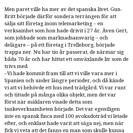
Men paret ville ha mer av det spanska livet. Gun-
Britt började därför sondera terrängen för att
sälja sitt företag inom telemarketing – en
verksamhet som hon hade drivit i 27 år. Även Gert,
som jobbade som marknadsansvarig – och
delägare – på ett företag i Trelleborg, började
trappa ner. Nu har tio år passerat, de närmar sig
båda 70 år och har hittat ett omväxlande liv som de
trivs med.
–Vi hade kommit fram till att vi ville vara mer i
Spanien och under längre perioder, och då kände
vi att vi behövde ett hus med trädgård. Vi var runt
och tittade på många olika objekt, men det var
först när mäklaren visade detta som
tankeverksamheten började. Det var egentligen
inte en spansk finca med 100 avokadoträd vi letade
efter, och enklast hade varit att säga nej, men när
fick vi veta att det fanns en man som skulle kunna