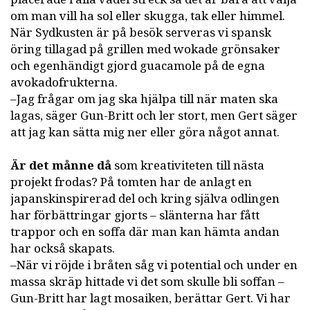
om man vill ha sol eller skugga, tak eller himmel.
När Sydkusten är på besök serveras vi spansk
öring tillagad på grillen med wokade grönsaker
och egenhändigt gjord guacamole på de egna
avokadofrukterna.
–Jag frågar om jag ska hjälpa till när maten ska
lagas, säger Gun-Britt och ler stort, men Gert säger
att jag kan sätta mig ner eller göra något annat.
Är det månne då
som kreativiteten till nästa
projekt frodas? På tomten har de anlagt en
japanskinspirerad del och kring själva odlingen
har förbättringar gjorts – slänterna har fått
trappor och en soffa där man kan hämta andan
har också skapats.
–När vi röjde i bråten såg vi potential och under en
massa skräp hittade vi det som skulle bli soffan –
Gun-Britt har lagt mosaiken, berättar Gert. Vi har