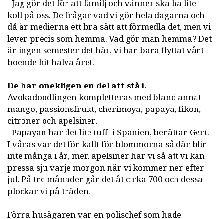
–Jag gör det för att familj och vänner ska ha lite
koll på oss. De frågar vad vi gör hela dagarna och
då är medierna ett bra sätt att förmedla det, men vi
lever precis som hemma. Vad gör man hemma? Det
är ingen semester det här, vi har bara flyttat vårt
boende hit halva året.
De har onekligen en del att stå i.
Avokadoodlingen kompletteras med bland annat
mango, passionsfrukt, cherimoya, papaya, fikon,
citroner och apelsiner.
–Papayan har det lite tufft i Spanien, berättar Gert.
I våras var det för kallt för blommorna så där blir
inte många i år, men apelsiner har vi så att vi kan
pressa sju varje morgon när vi kommer ner efter
jul. På tre månader går det åt cirka 700 och dessa
plockar vi på träden.
Förra husägaren var en polischef som hade