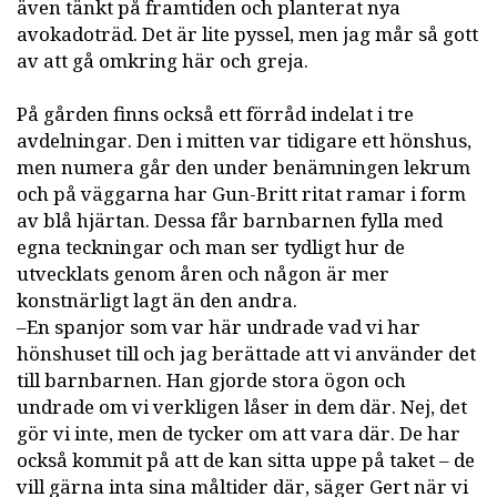
även tänkt på framtiden och planterat nya
avokadoträd. Det är lite pyssel, men jag mår så gott
av att gå omkring här och greja.
På gården finns också ett förråd indelat i tre
avdelningar. Den i mitten var tidigare ett hönshus,
men numera går den under benämningen lekrum
och på väggarna har Gun-Britt ritat ramar i form
av blå hjärtan. Dessa får barnbarnen fylla med
egna teckningar och man ser tydligt hur de
utvecklats genom åren och någon är mer
konstnärligt lagt än den andra.
–En spanjor som var här undrade vad vi har
hönshuset till och jag berättade att vi använder det
till barnbarnen. Han gjorde stora ögon och
undrade om vi verkligen låser in dem där. Nej, det
gör vi inte, men de tycker om att vara där. De har
också kommit på att de kan sitta uppe på taket – de
vill gärna inta sina måltider där, säger Gert när vi