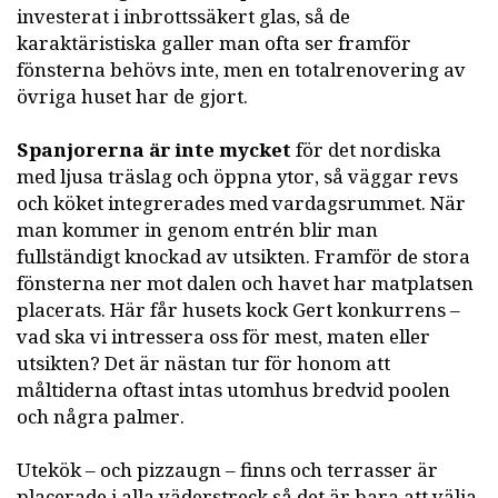
investerat i inbrottssäkert glas, så de
karaktäristiska galler man ofta ser framför
fönsterna behövs inte, men en totalrenovering av
övriga huset har de gjort.
Spanjorerna är inte mycket
för det nordiska
med ljusa träslag och öppna ytor, så väggar revs
och köket integrerades med vardagsrummet. När
man kommer in genom entrén blir man
fullständigt knockad av utsikten. Framför de stora
fönsterna ner mot dalen och havet har matplatsen
placerats. Här får husets kock Gert konkurrens –
vad ska vi intressera oss för mest, maten eller
utsikten? Det är nästan tur för honom att
måltiderna oftast intas utomhus bredvid poolen
och några palmer.
Utekök – och pizzaugn – finns och terrasser är
placerade i alla väderstreck så det är bara att välja