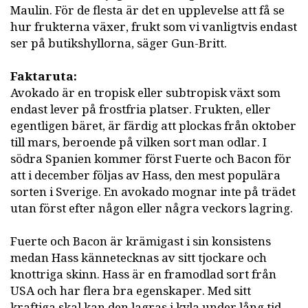
Maulin. För de flesta är det en upplevelse att få se
hur frukterna växer, frukt som vi vanligtvis endast
ser på butikshyllorna, säger Gun-Britt.
Faktaruta:
Avokado är en tropisk eller subtropisk växt som
endast lever på frostfria platser. Frukten, eller
egentligen bäret, är färdig att plockas från oktober
till mars, beroende på vilken sort man odlar. I
södra Spanien kommer först Fuerte och Bacon för
att i december följas av Hass, den mest populära
sorten i Sverige. En avokado mognar inte på trädet
utan först efter någon eller några veckors lagring.
Fuerte och Bacon är krämigast i sin konsistens
medan Hass kännetecknas av sitt tjockare och
knottriga skinn. Hass är en framodlad sort från
USA och har flera bra egenskaper. Med sitt
kraftiga skal kan den lagras i kyla under lång tid