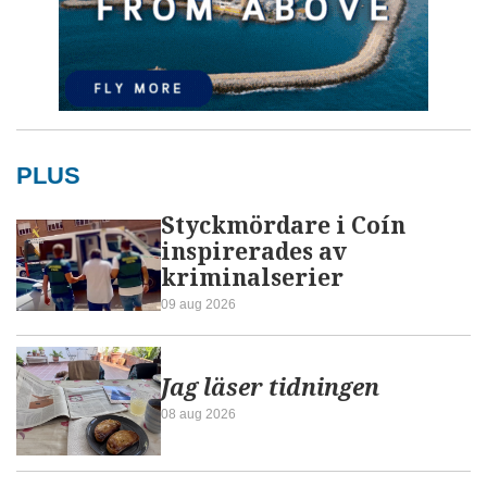
PLUS
Styckmördare i Coín
inspirerades av
kriminalserier
09 aug 2026
Jag läser tidningen
08 aug 2026