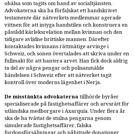
ohälsa som tagits om hand av socialtjänsten.
Advokaterna ska ha förfalskat ett handskrivet
testamente där nätverkets medlemmar agerade
vittnen för att intyga handstilen och konstruera en
påstådd kärleksrelation mellan kvinnan och den
tidigare avlidne brittiske mannen. Därefter
kontaktades kvinnans rättmätige arvinge i
Schweiz, och sonen övertalades att skriva under en
fullmakt för att hantera arvet. Han fick dock aldrig
ta del av några pengar och polisanmälde
händelsen i Schweiz efter att nätverket tagit
kontroll över moderns lägenhet i Nerja.
De misstänkta advokaterna
tillhörde byråer
specialiserade på fastighetsaffärer och arvsrätt för
utländska medborgare i Axarquía. Under flera år
ska de ha tvättat de stulna pengarna genom
simulerade fastighetsaffärer, falska
fordonsförsäljningar och påhittade donationer