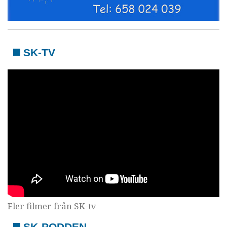
SK-TV
Fler filmer från SK-tv
SK-PODDEN