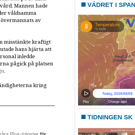
VÄDRET I SPA
t vård. Mannen hade
under våldsamma
n övermannats av
n misstänkte kraftigt
utade hans hjärta att
ersonal inledde
erna pågick på platsen
ga
.
tändigheterna kring
TIDNINGEN SK
åra Plus-tjänster
för