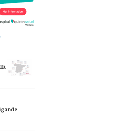
T
llt
tigande