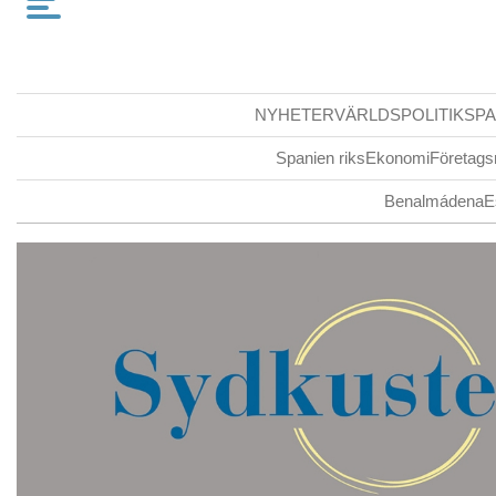
NYHETER
VÄRLDSPOLITIK
SPA
Spanien riks
Ekonomi
Företags
Benalmádena
E