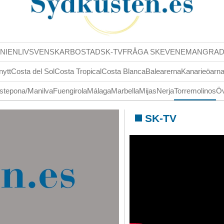
NIENLIV
SVENSKAR
BOSTAD
SK-TV
FRÅGA SK
EVENEMANG
RA
nytt
Costa del Sol
Costa Tropical
Costa Blanca
Balearerna
Kanarieöarn
stepona/Manilva
Fuengirola
Málaga
Marbella
Mijas
Nerja
Torremolinos
Öv
SK-TV