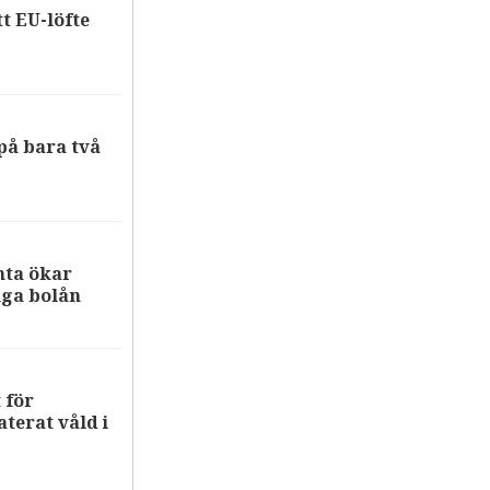
tt EU-löfte
på bara två
nta ökar
iga bolån
 för
terat våld i