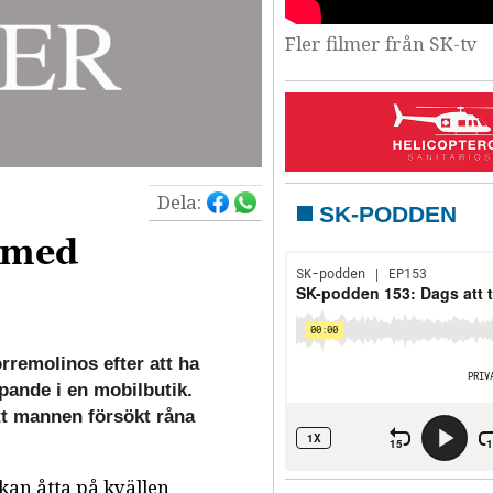
Fler filmer från SK-tv
Dela:
SK-PODDEN
 med
orremolinos efter att ha
ipande i en mobilbutik.
tt mannen försökt råna
kan åtta på kvällen