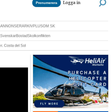
Logga in
Prenumerera
DANNONSER
ARKIV
PLUS
OM SK
a
Svenskar
Bostad
Skolkonflikten
r. Costa del Sol