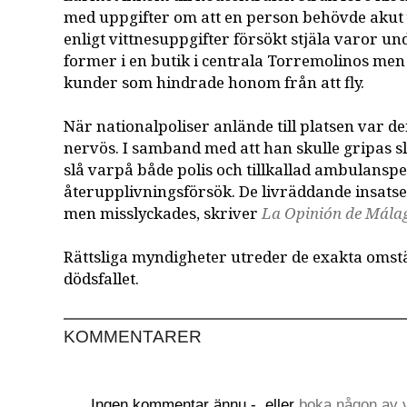
med uppgifter om att en person behövde aku
enligt vittnesuppgifter försökt stjäla varor 
former i en butik i centrala Torremolinos me
kunder som hindrade honom från att fly.
När nationalpoliser anlände till platsen var de
nervös. I samband med att han skulle gripas sl
slå varpå både polis och tillkallad ambulansp
återupplivningsförsök. De livräddande insats
men misslyckades, skriver
La Opinión de Mála
Rättsliga myndigheter utreder de exakta oms
dödsfallet.
KOMMENTARER
Ingen kommentar ännu -
eller
boka någon av v