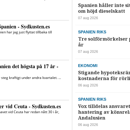
Spanien håller inte si
om höjd dieselskatt
07 aug 2026
SPANIEN RIKS
Tre solförmörkelser 
år
07 aug 2026
EKONOMI
Stigande hypoteksrä
kostnaderna för rörl
06 aug 2026
SPANIEN RIKS
Vox tilldelas ansvaret
hantering av könsrela
Andalusien
06 aug 2026