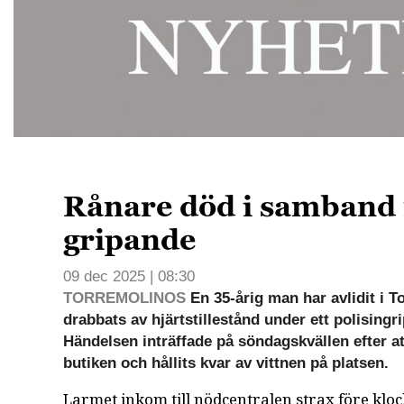
Rånare död i samband
gripande
09 dec 2025 | 08:30
TORREMOLINOS
En 35-årig man har avlidit i T
drabbats av hjärtstillestånd under ett polisingr
Händelsen inträffade på söndagskvällen efter a
butiken och hållits kvar av vittnen på platsen.
Larmet inkom till nödcentralen strax före kloc