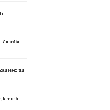
 i
i Guardia
allelser till
ejker och