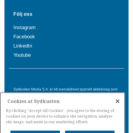
Följ oss
Instagram
Facebook
LinkedIn
Youtube
Sydkusten Media S.A. är ett svenskdrivet spanskt aktiebolag som
sedan 1992 erbjuder nyheter och tjänster till svensktalande i
Cookies at Sydkusten
Spanien. Genom nyhetsbevakning av hela Spanien, med bas på
Costa del Sol, är Sydkusten en ledande aktör inom
By clicking “Accept All Cookies”, you agree to the storing of
informationsförmedling för svenskar i Spanien.
cookies on your device to enhance site navigation, analyze
site usage, and assist in our marketing efforts.