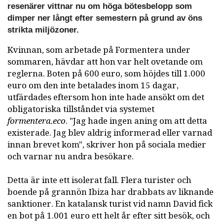
resenärer vittnar nu om höga bötesbelopp som
dimper ner långt efter semestern på grund av öns
strikta miljözoner.
Kvinnan, som arbetade på Formentera under
sommaren, hävdar att hon var helt ovetande om
reglerna. Boten på 600 euro, som höjdes till 1.000
euro om den inte betalades inom 15 dagar,
utfärdades eftersom hon inte hade ansökt om det
obligatoriska tillståndet via systemet
formentera.eco
. "Jag hade ingen aning om att detta
existerade. Jag blev aldrig informerad eller varnad
innan brevet kom", skriver hon på sociala medier
och varnar nu andra besökare.
Detta är inte ett isolerat fall. Flera turister och
boende på grannön Ibiza har drabbats av liknande
sanktioner. En katalansk turist vid namn David fick
en bot på 1.001 euro ett helt år efter sitt besök, och