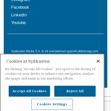
Facebook
LinkedIn
Youtube
Sydkusten Media S.A. är ett svenskdrivet spanskt aktiebolag som
sedan 1992 erbjuder nyheter och tjänster till svensktalande i
Cookies at Sydkusten
Spanien. Genom nyhetsbevakning av hela Spanien, med bas på
Costa del Sol, är Sydkusten en ledande aktör inom
By clicking “Accept All Cookies”, you agree to the storing of
informationsförmedling för svenskar i Spanien.
cookies on your device to enhance site navigation, analyze
site usage, and assist in our marketing efforts.
Accept All Cookies
Reject All
Nyheter Spanien
·
Nyheter Costa del Sol
·
Nyheter
Cookies Settings
Costa Tropical
·
Nyheter Costa Blanca
·
Nyheter