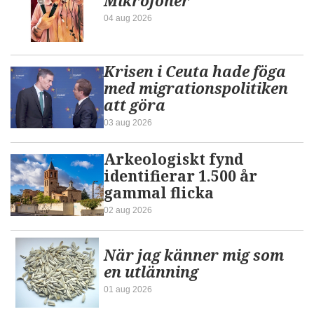
Mikrofoner
04 aug 2026
Krisen i Ceuta hade föga
med migrationspolitiken
att göra
03 aug 2026
Arkeologiskt fynd
identifierar 1.500 år
gammal flicka
02 aug 2026
När jag känner mig som
en utlänning
01 aug 2026