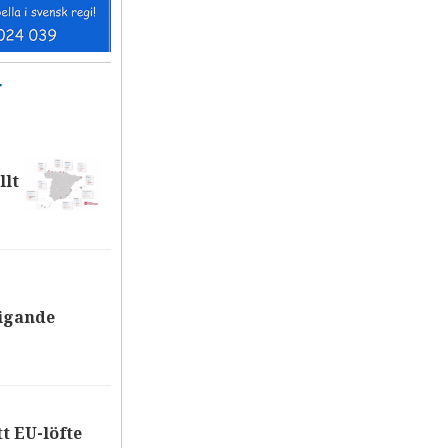
T
llt
tigande
tt EU-löfte