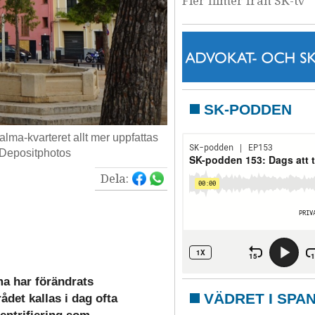
Fler filmer från SK-tv
SK-PODDEN
lma-kvarteret allt mer uppfattas
 Depositphotos
Dela:
ma har förändrats
VÄDRET I SPA
ådet kallas i dag ofta