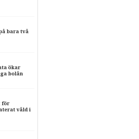
på bara två
nta ökar
iga bolån
 för
terat våld i