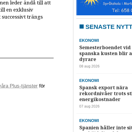
 leder ändå till att
ll en exklusiv
t successivt trängs
SENASTE NYT
EKONOMI
Semesterboendet vid
spanska kusten blir a
dyrare
08 aug 2026
EKONOMI
åra Plus-tjänster
för
Spansk export nära
rekordnivåer trots s
energikostnader
07 aug 2026
EKONOMI
Spanien håller inte si