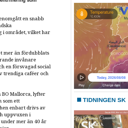
gentrifiering som
 genomgått en snabb
ndska
 i området, vilket har
et mer än fördubblats
varande invånare
h en försvagad social
v trendiga caféer och
 BO Mallorca, lyfter
TIDNINGEN SK
n som ett
hen enbart drivs av
ch uppvuxen i
g under mer än 40 år