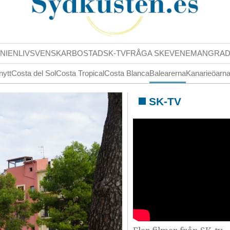
NIENLIV
SVENSKAR
BOSTAD
SK-TV
FRÅGA SK
EVENEMANG
RA
nytt
Costa del Sol
Costa Tropical
Costa Blanca
Balearerna
Kanarieöarn
SK-TV