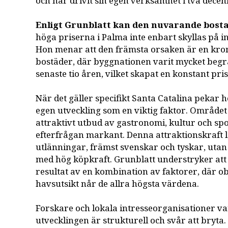
och har drivit sin egen verksamhet i två decen
Enligt Grunblatt kan den nuvarande bost
höga priserna i Palma inte enbart skyllas på i
Hon menar att den främsta orsaken är en kron
bostäder, där byggnationen varit mycket beg
senaste tio åren, vilket skapat en konstant pri
När det gäller specifikt Santa Catalina pekar 
egen utveckling som en viktig faktor. Området 
attraktivt utbud av gastronomi, kultur och spor
efterfrågan markant. Denna attraktionskraft l
utlänningar, främst svenskar och tyskar, utan
med hög köpkraft. Grunblatt understryker att 
resultat av en kombination av faktorer, där ob
havsutsikt når de allra högsta värdena.
Forskare och lokala intresseorganisationer va
utvecklingen är strukturell och svår att bryta