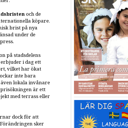
nier.
adsbristen
och de
nternationella köpare.
isk brist på nya
ränsad under de
spress.
hon på stadsdelens
erbjuder i dag ett
t, vilket har ökat
ockar inte bara
 även lokala invånare
prisökningen är ett
jekt med terrass eller
rnar dock för att
. Förändringen sker