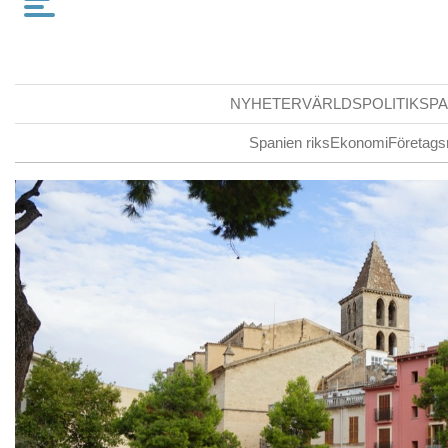
NYHETER
VÄRLDSPOLITIK
SPA
Spanien riks
Ekonomi
Företags