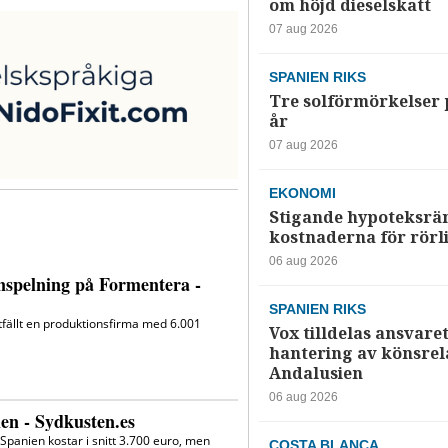
om höjd dieselskatt
07 aug 2026
SPANIEN RIKS
Tre solförmörkelser 
år
07 aug 2026
EKONOMI
Stigande hypoteksrä
kostnaderna för rörl
06 aug 2026
SPANIEN RIKS
Vox tilldelas ansvaret
hantering av könsrela
Andalusien
06 aug 2026
COSTA BLANCA