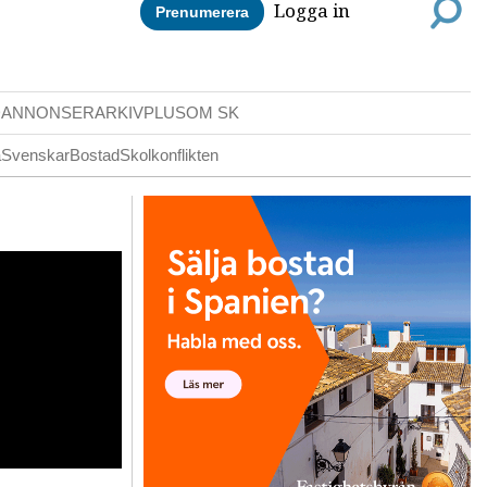
Logga in
Prenumerera
DANNONSER
ARKIV
PLUS
OM SK
a
Svenskar
Bostad
Skolkonflikten