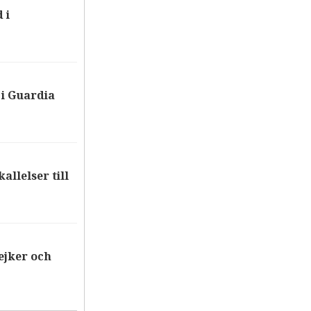
 i
i Guardia
allelser till
ejker och