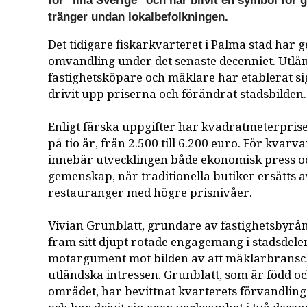
för "lilla Sverige" och har blivit en symbol för 
tränger undan lokalbefolkningen.
Det tidigare fiskarkvarteret i Palma stad har
omvandling under det senaste decenniet. Utlä
fastighetsköpare och mäklare har etablerat sig
drivit upp priserna och förändrat stadsbilden.
Enligt färska uppgifter har kvadratmeterpris
på tio år, från 2.500 till 6.200 euro. För kvar
innebär utvecklingen både ekonomisk press oc
gemenskap, när traditionella butiker ersätts a
restauranger med högre prisnivåer.
Vivian Grunblatt, grundare av fastighetsbyrån
fram sitt djupt rotade engagemang i stadsdele
motargument mot bilden av att mäklarbransc
utländska intressen. Grunblatt, som är född o
området, har bevittnat kvarterets förvandlin