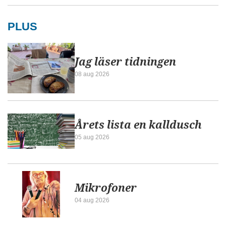
PLUS
Jag läser tidningen
08 aug 2026
Årets lista en kalldusch
05 aug 2026
Mikrofoner
04 aug 2026