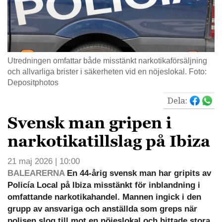
Utredningen omfattar både misstänkt narkotikaförsäljning
och allvarliga brister i säkerheten vid en nöjeslokal. Foto:
Depositphotos
Dela:
Svensk man gripen i
narkotikatillslag på Ibiza
21 maj 2026 | 10:00
BALEARERNA
En 44-årig svensk man har gripits av
Policía Local på Ibiza misstänkt för inblandning i
omfattande narkotikahandel. Mannen ingick i den
grupp av ansvariga och anställda som greps när
polisen slog till mot en nöjeslokal och hittade stora