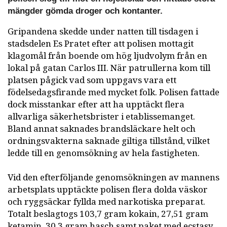
mängder gömda droger och kontanter.
Gripandena skedde under natten till tisdagen i
stadsdelen Es Pratet efter att polisen mottagit
klagomål från boende om hög ljudvolym från en
lokal på gatan Carlos III. När patrullerna kom till
platsen pågick vad som uppgavs vara ett
födelsedagsfirande med mycket folk. Polisen fattade
dock misstankar efter att ha upptäckt flera
allvarliga säkerhetsbrister i etablissemanget.
Bland annat saknades brandsläckare helt och
ordningsvakterna saknade giltiga tillstånd, vilket
ledde till en genomsökning av hela fastigheten.
Vid den efterföljande genomsökningen av mannens
arbetsplats upptäckte polisen flera dolda väskor
och ryggsäckar fyllda med narkotiska preparat.
Totalt beslagtogs 103,7 gram kokain, 27,51 gram
ketamin, 30,3 gram hasch samt paket med ecstasy,