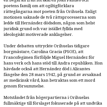
en begäran från forskaren Joan Pàmies och
poetens familj om att ogiltigförklara
rättegångarna mot poeten från Orihuela. Enligt
motionen saknade de två rättsprocesserna som
ledde till Hernández dödsdom, någon som helst
juridisk grund och var istället fyllda med
ideologiskt motiverade anklagelser.
Under debatten uttryckte Orihuelas tidigare
borgmästare, Carolina Gracia (PSOE), att
Francofegimen förföljde Miguel Hernández för
hans verk och hans stöd till Andra republiken. Hon
hävdade också att Hernández död i Alicantes
fängelse den 28 mars 1942, på grund av avsaknad
av medicinsk vård, kan betraktas som ett mord
genom försummelse.
Motståndet från högerpartierna i Orihuelas
fullmäktige till förslaget fokuserade på att undvika