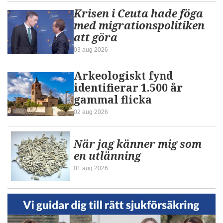
Krisen i Ceuta hade föga
med migrationspolitiken
att göra
03 aug 2026
Arkeologiskt fynd
identifierar 1.500 år
gammal flicka
02 aug 2026
När jag känner mig som
en utlänning
01 aug 2026