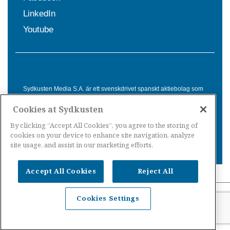
LinkedIn
Youtube
Sydkusten Media S.A. är ett svenskdrivet spanskt aktiebolag som
sedan 1992 erbjuder nyheter och tjänster till svensktalande i
Cookies at Sydkusten
Spanien. Genom nyhetsbevakning av hela Spanien, med bas på
Costa del Sol, är Sydkusten en ledande aktör inom
By clicking “Accept All Cookies”, you agree to the storing of
informationsförmedling för svenskar i Spanien.
cookies on your device to enhance site navigation, analyze
site usage, and assist in our marketing efforts.
Accept All Cookies
Reject All
Nyheter Spanien
·
Nyheter Costa del Sol
·
Nyheter
Cookies Settings
Costa Tropical
·
Nyheter Costa Blanca
·
Nyheter
Balearerna
·
Nyheter Kanarieöarna