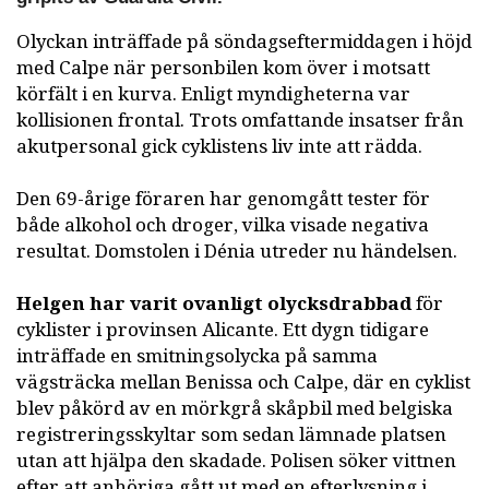
Olyckan inträffade på söndagseftermiddagen i höjd
med Calpe när personbilen kom över i motsatt
körfält i en kurva. Enligt myndigheterna var
kollisionen frontal. Trots omfattande insatser från
akutpersonal gick cyklistens liv inte att rädda.
Den 69-årige föraren har genomgått tester för
både alkohol och droger, vilka visade negativa
resultat. Domstolen i Dénia utreder nu händelsen.
Helgen har varit ovanligt olycksdrabbad
för
cyklister i provinsen Alicante. Ett dygn tidigare
inträffade en smitningsolycka på samma
vägsträcka mellan Benissa och Calpe, där en cyklist
blev påkörd av en mörkgrå skåpbil med belgiska
registreringsskyltar som sedan lämnade platsen
utan att hjälpa den skadade. Polisen söker vittnen
efter att anhöriga gått ut med en efterlysning i