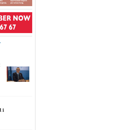
T
t
 i