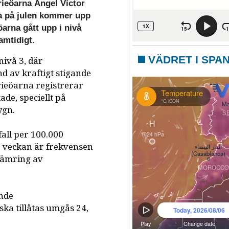
ieöarna Ángel Víctor
na på julen kommer upp
 öarna gått upp i nivå
amtidigt.
VÄDRET I SPA
nivå 3, där
d av kraftigt stigande
rieöarna registrerar
de, speciellt på
ygn.
fall per 100.000
e veckan är frekvensen
rsämring av
ande
ska tillåtas umgås 24,