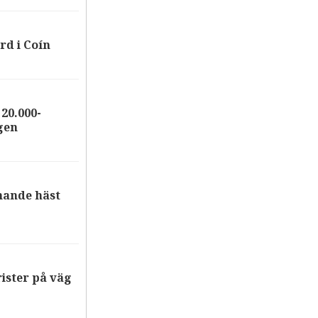
rd i Coín
20.000-
gen
nande häst
ister på väg