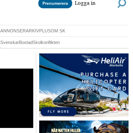
Logga in
Prenumerera
DANNONSER
ARKIV
PLUS
OM SK
a
Svenskar
Bostad
Skolkonflikten