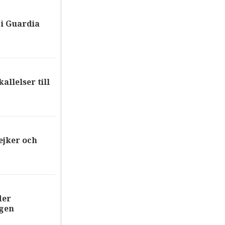
i Guardia
allelser till
ejker och
der
ägen