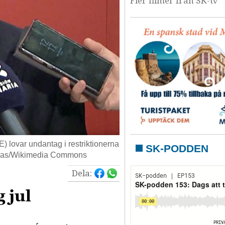
Fler filmer från SK-tv
 lovar undantag i restriktionerna
SK-PODDEN
narias/Wikimedia Commons
Dela:
 jul