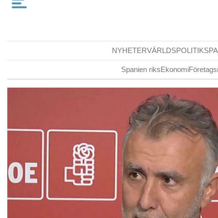
NYHETER
VÄRLDSPOLITIK
SPA
Spanien riks
Ekonomi
Företags