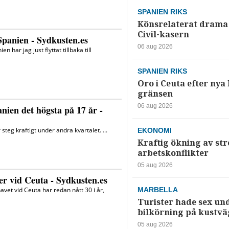
SPANIEN RIKS
Könsrelaterat drama 
Civil-kasern
06 aug 2026
SPANIEN RIKS
Oro i Ceuta efter nya k
gränsen
06 aug 2026
EKONOMI
Kraftig ökning av str
arbetskonflikter
05 aug 2026
MARBELLA
Turister hade sex un
bilkörning på kustv
05 aug 2026