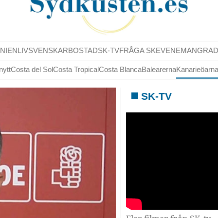
NIENLIV
SVENSKAR
BOSTAD
SK-TV
FRÅGA SK
EVENEMANG
RA
nytt
Costa del Sol
Costa Tropical
Costa Blanca
Balearerna
Kanarieöarn
SK-TV