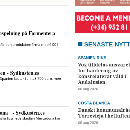
SENASTE NYT
SPANIEN RIKS
Vox tilldelas ansvare
för hantering av
könsrelaterat våld i
Andalusien
06 aug 2026
COSTA BLANCA
Danskt kommunalråd
Torrevieja i hetluften
06 aug 2026