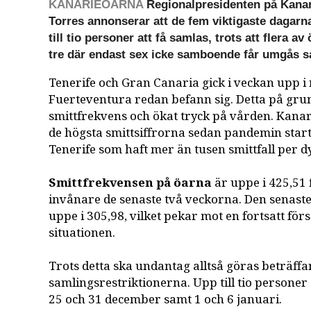
KANARIEÖARNA
Regionalpresidenten på Kanar
Torres annonserar att de fem viktigaste dagar
till tio personer att få samlas, trots att flera av
tre där endast sex icke samboende får umgås s
Tenerife och Gran Canaria gick i veckan upp i 
Fuerteventura redan befann sig. Detta på grun
smittfrekvens och ökat tryck på vården. Kana
de högsta smittsiffrorna sedan pandemin starta
Tenerife som haft mer än tusen smittfall per d
Smittfrekvensen på öarna
är uppe i 425,51 
invånare de senaste två veckorna. Den senast
uppe i 305,98, vilket pekar mot en fortsatt fö
situationen.
Trots detta ska undantag alltså göras beträff
samlingsrestriktionerna. Upp till tio personer 
25 och 31 december samt 1 och 6 januari.