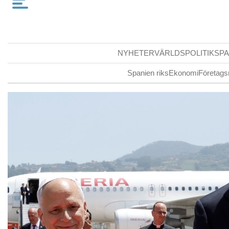
NYHETER
VÄRLDSPOLITIK
SPA
Spanien riks
Ekonomi
Företags