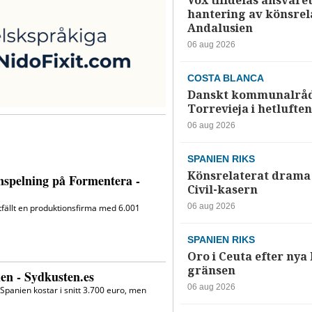
Vox tilldelas ansvaret
hantering av könsrela
Andalusien
06 aug 2026
COSTA BLANCA
Danskt kommunalråd
Torrevieja i hetluften
06 aug 2026
SPANIEN RIKS
Könsrelaterat drama 
Civil-kasern
06 aug 2026
SPANIEN RIKS
Oro i Ceuta efter nya k
gränsen
06 aug 2026