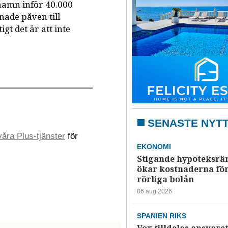
hamn inför 40.000
nade påven till
gt det är att inte
SENASTE NYT
åra Plus-tjänster
för
EKONOMI
Stigande hypoteksrä
ökar kostnaderna fö
rörliga bolån
06 aug 2026
SPANIEN RIKS