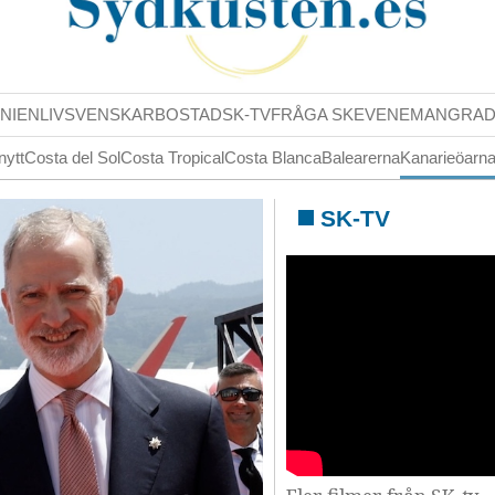
NIENLIV
SVENSKAR
BOSTAD
SK-TV
FRÅGA SK
EVENEMANG
RA
nytt
Costa del Sol
Costa Tropical
Costa Blanca
Balearerna
Kanarieöarn
SK-TV