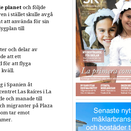
de planet
och följde
n i stället skulle avgå
 att använda för sin
ygplan till
ter och delar av
e att ett
 för att flyga
kväll.
g i Spanien åt
entret Las Raíces i La
de och manade till
och migranter på Plaza
 som tar emot
mmer.