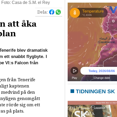
. Foto: Casa de S.M. el Rey
Dela:
n att åka
plan
enerife blev dramatisk
m ett snabbt flygbyte. I
pe VI:s Falcon från
gen från Tenerife
nligt kaptenen
TIDNINGEN SK
g medvind på den
 nyligen genomgått
te rörde sig om ett
as på plats.