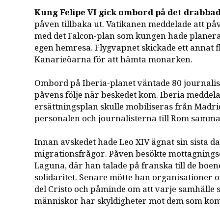
Kung Felipe VI gick ombord på det drabba
påven tillbaka ut. Vatikanen meddelade att påve
med det Falcon-plan som kungen hade planerat
egen hemresa. Flygvapnet skickade ett annat fl
Kanarieöarna för att hämta monarken.
Ombord på Iberia-planet väntade 80 journalis
påvens följe när beskedet kom. Iberia meddelad
ersättningsplan skulle mobiliseras från Madrid
personalen och journalisterna till Rom samma 
Innan avskedet hade Leo XIV ägnat sin sista da
migrationsfrågor. Påven besökte mottagningsc
Laguna, där han talade på franska till de boen
solidaritet. Senare mötte han organisationer 
del Cristo och påminde om att varje samhälle
människor har skyldigheter mot dem som ko