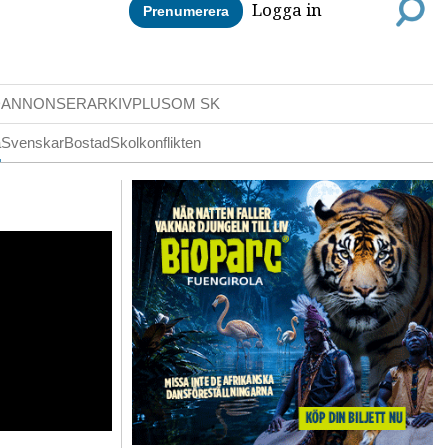
Logga in
Prenumerera
DANNONSER
ARKIV
PLUS
OM SK
a
Svenskar
Bostad
Skolkonflikten