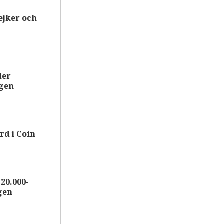
ejker och
der
ägen
rd i Coín
20.000-
gen