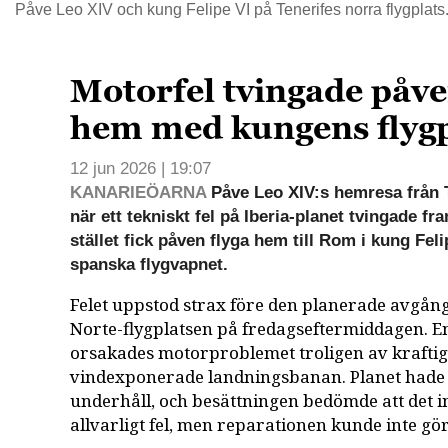
Påve Leo XIV och kung Felipe VI på Tenerifes norra flygplats
Motorfel tvingade påve
hem med kungens flyg
12 jun 2026 | 19:07
KANARIEÖARNA
Påve Leo XIV:s hemresa från T
när ett tekniskt fel på Iberia-planet tvingade fra
stället fick påven flyga hem till Rom i kung Feli
spanska flygvapnet.
Felet uppstod strax före den planerade avgån
Norte-flygplatsen på fredagseftermiddagen. E
orsakades motorproblemet troligen av krafti
vindexponerade landningsbanan. Planet hade
underhåll, och besättningen bedömde att det in
allvarligt fel, men reparationen kunde inte gör