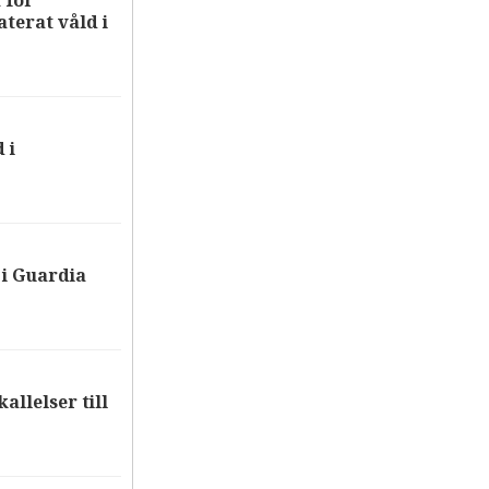
 för
terat våld i
 i
i Guardia
allelser till