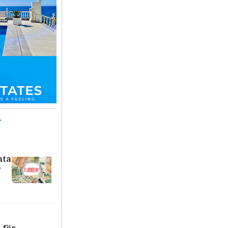
T
nta
r