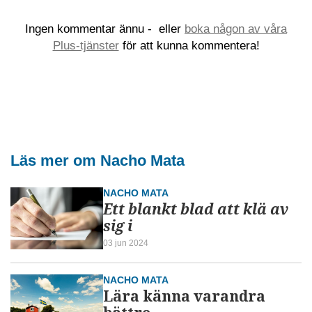
Ingen kommentar ännu -
eller
boka någon av våra
Plus-tjänster
för att kunna kommentera!
Läs mer om Nacho Mata
NACHO MATA
Ett blankt blad att klä av
sig i
03 jun 2024
NACHO MATA
Lära känna varandra