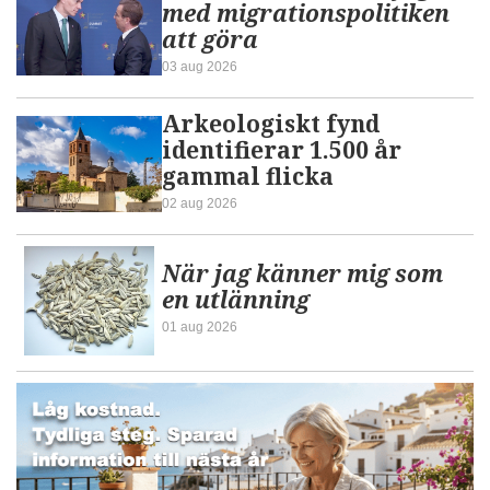
med migrationspolitiken
att göra
03 aug 2026
Arkeologiskt fynd
identifierar 1.500 år
gammal flicka
02 aug 2026
När jag känner mig som
en utlänning
01 aug 2026