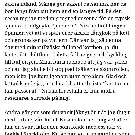
sakna ibland. Många gör säkert detsamma när de
bor långt från sitt hemland en längre tid. På den
resan tog jag med mig ingredienserna för en typisk
spansk bondgryta, ”puchero”. Ni som bott länge i
Spanien vet att vi spanjorer älskar långkok på kött
och grönsaker på vintern. Där var jag så denna
dag med min rullväska full med köttben. Ja, du
läste rätt - köttben - i detta fall av gris och kyckling
till buljongen. Mina barn menade att jag var galen
och att jag skulle bli stoppad i säkerhetskontrollen,
men icke. Jag kom igenom utan problem. Glad och
lättad kunde jag inte låta bli att utbrista ”knotorna
har passerat!” Ni kan föreställa er hur andra
resenärer stirrade på mig.
Andra gånger som det varit jäktigt är när jag flugit
med Lubbe, vår hund. Ni som känner mig vet att vi
har en svart labrador som följde med oss när vi
bodde i Stockholm. Nu är han en lugn gamling som