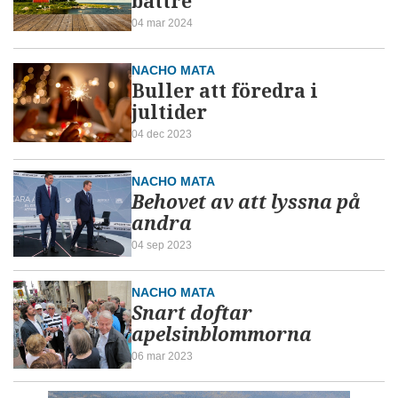
bättre
04 mar 2024
NACHO MATA
Buller att föredra i
jultider
04 dec 2023
NACHO MATA
Behovet av att lyssna på
andra
04 sep 2023
NACHO MATA
Snart doftar
apelsinblommorna
06 mar 2023