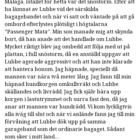
Málaga. Istället för hetta var det snöstorm. Efter att
ha lämnat av Lubbe vid det särskilda
bagagebandet och när vi satt och väntade på att gå
ombord efterlystes plötsligt i högtalarna
”Passenger Mata”. Min son manade mig att skynda
bort, då han anade att det handlade om Lubbe.
Mycket riktigt blev jag ombedd att följa med ut på
plattan, i full snöstorm, då en anställd uppgav att
Lubbe agerade aggressivt och att han inte klarade
att hantera honom. Jag häpnade, speciellt då
mannen var nära två meter lång. Jag fann till min
häpnad hundkorgen omkullvräkt och Lubbe
skällandes och livrädd. Jag fick själv bära upp
korgen i lastutrymmet och surra fast den, då jag
anar att mannen var hundrädd. Vi kom lyckligtvis
alla iväg till slut och när vi anlände fann jag till min
förvåning att Lubbe dök upp på samma
garageband som det ordinarie bagaget. Sådant
som sker i mitt land…