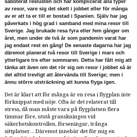
saboterat reslusten och har komplicerat alla typer
av resor, vare sig det skett i jobbet eller för många
av er att ta er till er bostad i Spanien. Själv har jag
påverkats i hög grad i samband med mina resor till
Sverige. Jag brukade resa fyra eller fem gånger om
året, men under de två år som pandemin varat har
jag endast rest en gång! De senaste dagarna har jag
däremot planerat två resor till Sverige i mars och
ytterligare tre efter sommaren. Detta har fått mig att
tänka att även om det rör sig om resor i jobbet så är
det alltid trevligt att återvända till Sverige; men i
ännu större utsträckning att kunna flyga igen.
Det är klart att för många är en resa i flygplan inte
förknippat med nöje. Ofta är det relaterat till
stress, då man måste vara på flygplatsen flera
timmar före, utstå granskningen vid
säkerhetskontrollen, förseningar, trånga
sittplatser… Däremot innebär det för mig en