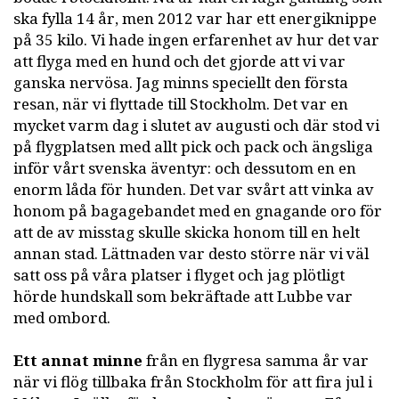
ska fylla 14 år, men 2012 var har ett energiknippe
på 35 kilo. Vi hade ingen erfarenhet av hur det var
att flyga med en hund och det gjorde att vi var
ganska nervösa. Jag minns speciellt den första
resan, när vi flyttade till Stockholm. Det var en
mycket varm dag i slutet av augusti och där stod vi
på flygplatsen med allt pick och pack och ängsliga
inför vårt svenska äventyr: och dessutom en en
enorm låda för hunden. Det var svårt att vinka av
honom på bagagebandet med en gnagande oro för
att de av misstag skulle skicka honom till en helt
annan stad. Lättnaden var desto större när vi väl
satt oss på våra platser i flyget och jag plötligt
hörde hundskall som bekräftade att Lubbe var
med ombord.
Ett annat minne
från en flygresa samma år var
när vi flög tillbaka från Stockholm för att fira jul i