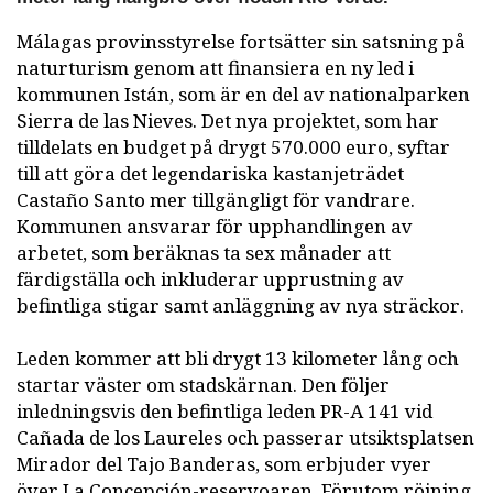
Málagas provinsstyrelse fortsätter sin satsning på
naturturism genom att finansiera en ny led i
kommunen Istán, som är en del av nationalparken
Sierra de las Nieves. Det nya projektet, som har
tilldelats en budget på drygt 570.000 euro, syftar
till att göra det legendariska kastanjeträdet
Castaño Santo mer tillgängligt för vandrare.
Kommunen ansvarar för upphandlingen av
arbetet, som beräknas ta sex månader att
färdigställa och inkluderar upprustning av
befintliga stigar samt anläggning av nya sträckor.
Leden kommer att bli drygt 13 kilometer lång och
startar väster om stadskärnan. Den följer
inledningsvis den befintliga leden PR-A 141 vid
Cañada de los Laureles och passerar utsiktsplatsen
Mirador del Tajo Banderas, som erbjuder vyer
över La Concepción-reservoaren. Förutom röjning