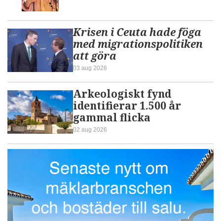
Krisen i Ceuta hade föga
med migrationspolitiken
att göra
03 aug 2026
Arkeologiskt fynd
identifierar 1.500 år
gammal flicka
02 aug 2026