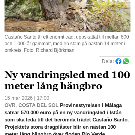
Castaño Santo är ett enormt träd, uppskattat till mellan 800
och 1.000 år gammalt, med en stam på nästan 14 meter i
omkrets. Foto: Richard Björkman
Dela:
Ny vandringsled med 100
meter lång hängbro
15 mar 2026 | 17:00
ÖVR. COSTA DEL SOL
Provinsstyrelsen i Málaga
satsar 570.000 euro på en ny vandringsled i Istán
som ska leda till det berömda trädet Castaño Santo.
Projektets stora dragplåster blir en nästan 100
meter lång hängbro över floden Río Verde.