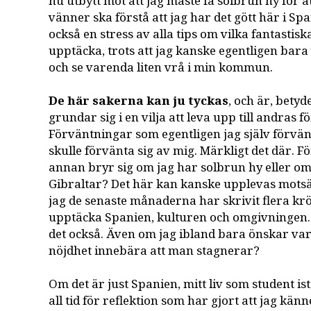
nu utbytt mot att jag måste få solbrun hy för 
vänner ska förstå att jag har det gött här i Sp
också en stress av alla tips om vilka fantastisk
upptäcka, trots att jag kanske egentligen bara
och se varenda liten vrå i min kommun.
De här sakerna kan ju tyckas
, och är, betyd
grundar sig i en vilja att leva upp till andras 
Förväntningar som egentligen jag själv förvän
skulle förvänta sig av mig. Märkligt det där. Fö
annan bryr sig om jag har solbrun hy eller om 
Gibraltar? Det här kan kanske upplevas motsä
jag de senaste månaderna har skrivit flera krö
upptäcka Spanien, kulturen och omgivningen. M
det också. Även om jag ibland bara önskar var
nöjdhet innebära att man stagnerar?
Om det är just Spanien, mitt liv som student istä
all tid för reflektion som har gjort att jag kän