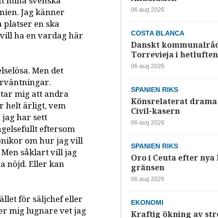
att mina svenska
anien. Jag känner
06 aug 2026
a platser en ska
COSTA BLANCA
 vill ha en vardag här
Danskt kommunalråd
Torrevieja i hetluften
06 aug 2026
elselösa. Men det
förväntningar.
SPANIEN RIKS
tar mig att andra
Könsrelaterat drama 
r helt ärligt, vem
Civil-kasern
jag har sett
06 aug 2026
gelsefullt eftersom
nikor om hur jag vill
SPANIEN RIKS
en såklart vill jag
Oro i Ceuta efter nya k
a nöjd. Eller kan
gränsen
06 aug 2026
llet för säljchef eller
EKONOMI
ner mig lugnare vet jag
Kraftig ökning av str