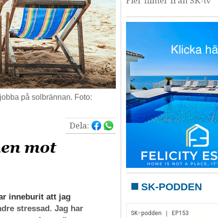
Fler filmer från SK-tv
t jobba på solbrännan. Foto:
Dela:
nen mot
SK-PODDEN
 inneburit att jag
dre stressad. Jag har