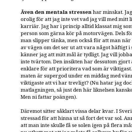
Även den mentala stressen
har minskat. Jag
orolig för att jag inte vet vad jag vill med mitt 
karriär. Jag har i princip alltid klassat mig s
person som gärna kör på motorvägen. Dels för 
man slipper tänka, men också för att man när
av vägen om det ser ut att vara något häftigt i 
känner jag att mitt mål är tydligt. Jag vill jobb
inte tvärtom. Den insikten har dessutom gjort 
enklare för att prioritera vad som är viktigast.
maten är supergod under en middag med vänne
viktigaste att vi har trevligt? (Nu hatar jag do
matlagningen, så just den här liknelsen kansk
Men ni fattar poängen).
Däremot sitter såklart vissa delar kvar. I Sveri
stressad för att hinna ut så fort det var sol. A
att man inte skulle få se solen igen på flera m