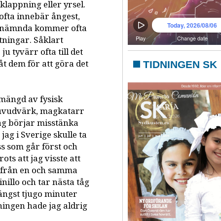
lappning eller yrsel.
ofta innebär ångest,
istnämnda kommer ofta
tningar. Såklart
u tyvärr ofta till det
t dem för att göra det
TIDNINGEN SK
 mängd av fysisk
 huvudvärk, magkatarr
ag börjar misstänka
jag i Sverige skulle ta
uss som går först och
ots att jag visste att
 från en och samma
Pinillo och tar nästa tåg
längst tjugo minuter
llningen hade jag aldrig