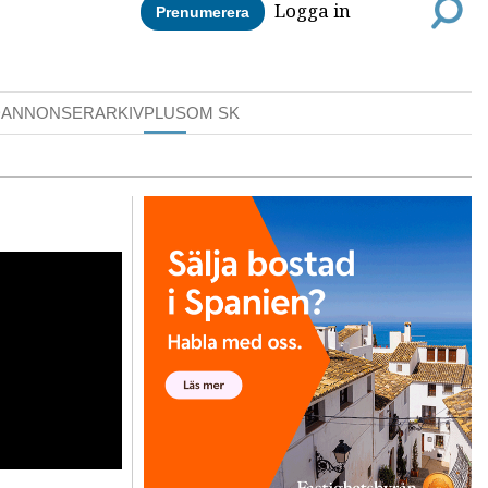
Logga in
Prenumerera
DANNONSER
ARKIV
PLUS
OM SK