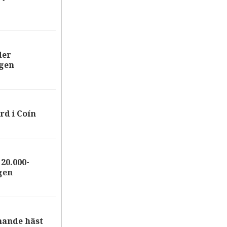
der
ägen
rd i Coín
20.000-
gen
nande häst