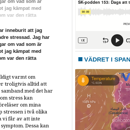
ngar om vad som är
ågot jag kämpat med
om var den rätta
 inneburit att jag
dre stressad. Jag har
ngar om vad som är
ågot jag kämpat med
om var den rätta
VÄDRET I SPA
äldigt varmt om
troligtvis alltid att
I samband med det har
 om stress kan
 föreläser om mina
 stressen i två olika
 vi får av att inte
ka symptom. Dessa kan