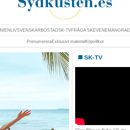
NIENLIV
SVENSKAR
BOSTAD
SK-TV
FRÅGA SK
EVENEMANG
RA
Prenumerera
Exklusivt material
Köpvillkor
SK-TV