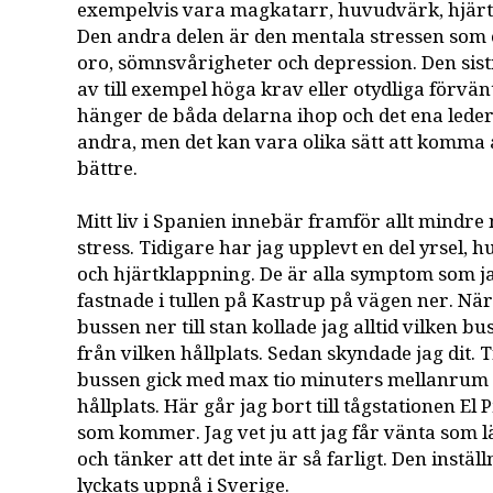
exempelvis vara magkatarr, huvudvärk, hjärtk
Den andra delen är den mentala stressen som 
oro, sömnsvårigheter och depression. Den s
av till exempel höga krav eller otydliga förvän
hänger de båda delarna ihop och det ena leder j
andra, men det kan vara olika sätt att komma å
bättre.
Mitt liv i Spanien innebär framför allt mindre
stress. Tidigare har jag upplevt en del yrsel,
och hjärtklappning. De är alla symptom som j
fastnade i tullen på Kastrup på vägen ner. När 
bussen ner till stan kollade jag alltid vilken b
från vilken hållplats. Sedan skyndade jag dit. Tr
bussen gick med max tio minuters mellanrum
hållplats. Här går jag bort till tågstationen El 
som kommer. Jag vet ju att jag får vänta som 
och tänker att det inte är så farligt. Den instä
lyckats uppnå i Sverige.