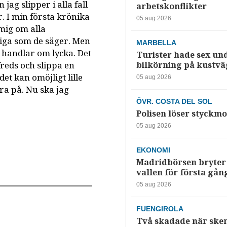
jag slipper i alla fall
arbetskonflikter
. I min första krönika
05 aug 2026
mig om alla
liga som de säger. Men
MARBELLA
d handlar om lycka. Det
Turister hade sex un
freds och slippa en
bilkörning på kustv
et kan omöjligt lille
05 aug 2026
ara på. Nu ska jag
ÖVR. COSTA DEL SOL
Polisen löser styckmo
05 aug 2026
EKONOMI
Madridbörsen bryter 
vallen för första gån
05 aug 2026
FUENGIROLA
Två skadade när ske