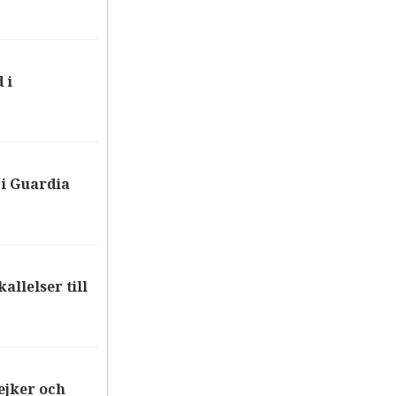
 i
i Guardia
allelser till
ejker och