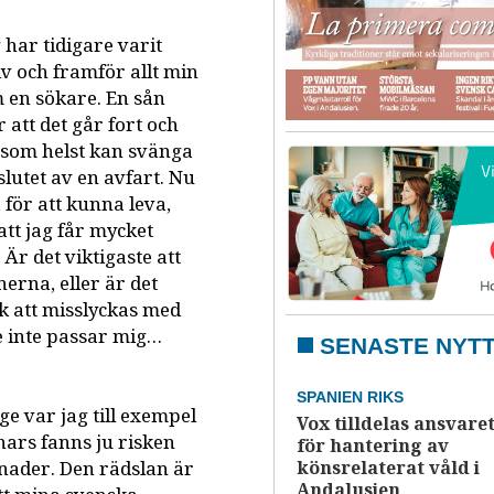
 har tidigare varit
liv och framför allt min
om en sökare. En sån
att det går fort och
 som helst kan svänga
slutet av en avfart. Nu
a för att kunna leva,
att jag får mycket
 Är det viktigaste att
rna, eller är det
ck att misslyckas med
e inte passar mig…
SENASTE NYT
SPANIEN RIKS
ge var jag till exempel
Vox tilldelas ansvare
nnars fanns ju risken
för hantering av
ånader. Den rädslan är
könsrelaterat våld i
Andalusien