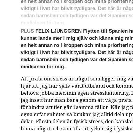
en helt annan ro i kroppen och mina prioriteri
viktigt i livet har blivit tydligare. Det här är n
sedan barnsben och tydligen var det Spanien s
medicinen för mig.
PLUS
FELIX LJUNGGREN Flytten till Spanien har
kunnat landa mer i mig själv och känna mig min
en helt annan ro i kroppen och mina prioriteri
viktigt i livet har blivit tydligare. Det här är n
sedan barnsben och tydligen var det Spanien s
medicinen för mig.
Att prata om stress är något som ligger mig v
hjärtat. Jag har själv varit utbränd och kommer 
behöva jobba med min egen stresshantering. 
jag insett hur man bara genom att våga prata
förhindra att fler går i samma fällor. När jag
egna erfarenheter så brukar jag alltid dela upp
delar. Första delen är fysisk stress, den känslan
hinna något och som ofta utrycker sig i fysis