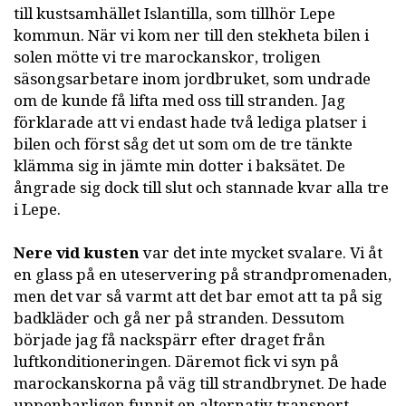
till kustsamhället Islantilla, som tillhör Lepe
kommun. När vi kom ner till den stekheta bilen i
solen mötte vi tre marockanskor, troligen
säsongsarbetare inom jordbruket, som undrade
om de kunde få lifta med oss till stranden. Jag
förklarade att vi endast hade två lediga platser i
bilen och först såg det ut som om de tre tänkte
klämma sig in jämte min dotter i baksätet. De
ångrade sig dock till slut och stannade kvar alla tre
i Lepe.
Nere vid kusten
var det inte mycket svalare. Vi åt
en glass på en uteservering på strandpromenaden,
men det var så varmt att det bar emot att ta på sig
badkläder och gå ner på stranden. Dessutom
började jag få nackspärr efter draget från
luftkonditioneringen. Däremot fick vi syn på
marockanskorna på väg till strandbrynet. De hade
uppenbarligen funnit en alternativ transport.