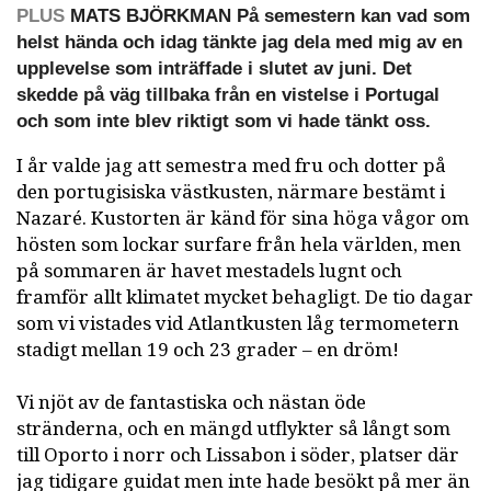
PLUS
MATS BJÖRKMAN På semestern kan vad som
helst hända och idag tänkte jag dela med mig av en
upplevelse som inträffade i slutet av juni. Det
skedde på väg tillbaka från en vistelse i Portugal
och som inte blev riktigt som vi hade tänkt oss.
I år valde jag att semestra med fru och dotter på
den portugisiska västkusten, närmare bestämt i
Nazaré. Kustorten är känd för sina höga vågor om
hösten som lockar surfare från hela världen, men
på sommaren är havet mestadels lugnt och
framför allt klimatet mycket behagligt. De tio dagar
som vi vistades vid Atlantkusten låg termometern
stadigt mellan 19 och 23 grader – en dröm!
Vi njöt av de fantastiska och nästan öde
stränderna, och en mängd utflykter så långt som
till Oporto i norr och Lissabon i söder, platser där
jag tidigare guidat men inte hade besökt på mer än