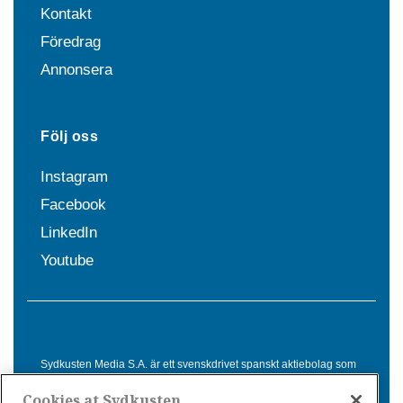
Kontakt
Föredrag
Annonsera
Följ oss
Instagram
Facebook
LinkedIn
Youtube
Sydkusten Media S.A. är ett svenskdrivet spanskt aktiebolag som
sedan 1992 erbjuder nyheter och tjänster till svensktalande i
Cookies at Sydkusten
Spanien. Genom nyhetsbevakning av hela Spanien, med bas på