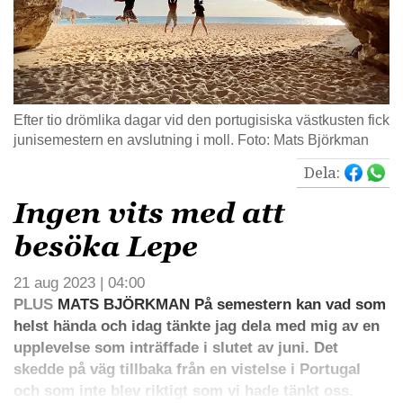
Efter tio drömlika dagar vid den portugisiska västkusten fick
junisemestern en avslutning i moll. Foto: Mats Björkman
Dela:
Ingen vits med att
besöka Lepe
21 aug 2023 | 04:00
PLUS
MATS BJÖRKMAN På semestern kan vad som
helst hända och idag tänkte jag dela med mig av en
upplevelse som inträffade i slutet av juni. Det
skedde på väg tillbaka från en vistelse i Portugal
och som inte blev riktigt som vi hade tänkt oss.