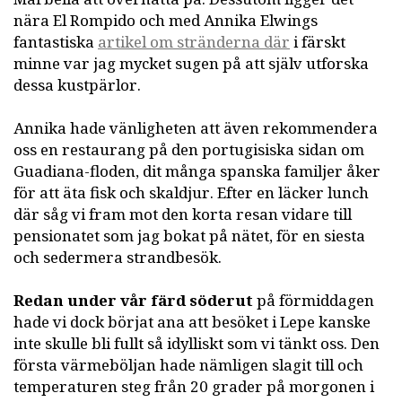
nära El Rompido och med Annika Elwings
fantastiska
artikel om stränderna där
i färskt
minne var jag mycket sugen på att själv utforska
dessa kustpärlor.
Annika hade vänligheten att även rekommendera
oss en restaurang på den portugisiska sidan om
Guadiana-floden, dit många spanska familjer åker
för att äta fisk och skaldjur. Efter en läcker lunch
där såg vi fram mot den korta resan vidare till
pensionatet som jag bokat på nätet, för en siesta
och sedermera strandbesök.
Redan under vår färd söderut
på förmiddagen
hade vi dock börjat ana att besöket i Lepe kanske
inte skulle bli fullt så idylliskt som vi tänkt oss. Den
första värmeböljan hade nämligen slagit till och
temperaturen steg från 20 grader på morgonen i