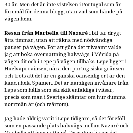
30 år. Men det är inte vistelsen i Portugal som är
föremål för denna blogg, utan vad som hände på
vägen hem.
Resan från Marbella till Nazaré
i bil tar drygt
åtta timmar, utan att räkna med nödvändiga
pauser på vägen. För att göra det trivsamt valde
jag att boka övernattning halvvägs, i Mérida på
vägen dit och i Lepe på vägen tillbaks. Lepe ligger i
Huelvaprovinsen, nära den portugisiska gränsen
och trots att det är en ganska oansenlig ort är den
känd i hela Spanien. Det är nämligen invånare från
Lepe som hålls som särskilt enfaldiga i vitsar,
precis som man i Sverige skämtar om hur dumma
norrmän är (och tvärtom).
Jag hade aldrig varit i Lepe tidigare, så det föreföll
som en passande plats halvvägs mellan Nazaré och
Marbella att övernatta på. Dessutom ligger det