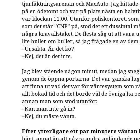
tjurfäktningsarenan och MacAuto. Jag hittade
på en ödetomt och var på plats nästa en halvt
var klockan 11.00. Utanför poliskontoret, som 
som det står ”CNP” på, stod det ett dussintal
några kravallstaket. De flesta såg ut att vara 
lite huller om buller, så jag frågade en av dem:
–Ursäkta. Är det kö?
–Nej, det är det inte.
Jag blev stående någon minut, medan jag snegl
genom de öppna portarna. Det var ganska lug
att finna ut vad det var för väntesystem som r
allt bokad tid och det borde väl de övriga ha o
annan man som stod utanför:
–Kan man inte gå in?
–Nej, du måste vänta.
Efter ytterligare ett par minuters väntan
hänt, annat än att några andra anländande pe