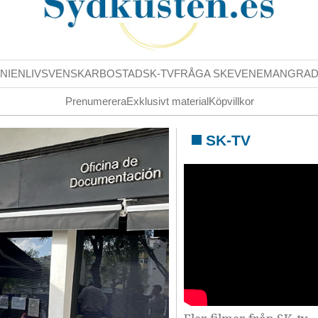
NIENLIV
SVENSKAR
BOSTAD
SK-TV
FRÅGA SK
EVENEMANG
RA
Prenumerera
Exklusivt material
Köpvillkor
SK-TV