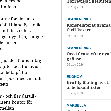
det återstod
Torrevieja i hetluften
. Utmärkt!
06 aug 2026
butik för tio euro
SPANIEN RIKS
a bild bland fyra olika
Könsrelaterat drama 
Civil-kasern
l mitt besök hos
ngsintyget. Jag ringde
06 aug 2026
de har en
s!
SPANIEN RIKS
Oro i Ceuta efter nya k
gränsen
 gjorde ett undantag
06 aug 2026
pgifter och huruvida
a detta på tio
EKONOMI
en e-post med en länk
Kraftig ökning av str
fekt!
arbetskonflikter
05 aug 2026
- och fler därtill -
lisens kontor för
MARBELLA
 mellan