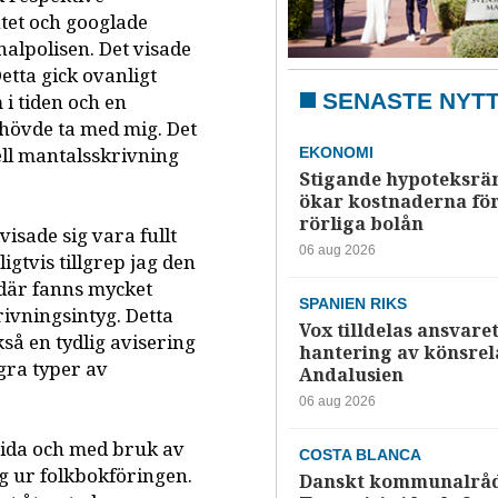
ntet och googlade
alpolisen. Det visade
etta gick ovanligt
SENASTE NYT
 i tiden och en
ehövde ta med mig. Det
uell mantalsskrivning
EKONOMI
Stigande hypoteksrä
ökar kostnaderna fö
rörliga bolån
isade sig vara fullt
06 aug 2026
igtvis tillgrep jag den
där fanns mycket
SPANIEN RIKS
rivningsintyg. Detta
Vox tilldelas ansvaret
så en tydlig avisering
hantering av könsrela
ågra typer av
Andalusien
06 aug 2026
sida och med bruk av
COSTA BLANCA
ag ur folkbokföringen.
Danskt kommunalråd