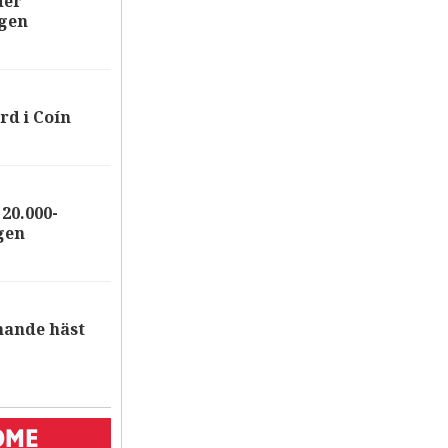
der
ägen
rd i Coín
20.000-
gen
nande häst