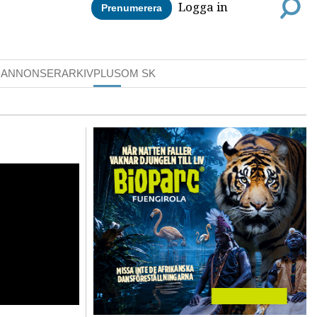
Logga in
Prenumerera
DANNONSER
ARKIV
PLUS
OM SK