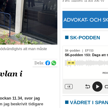
Fler filmer från SK-tv
SK-PODDEN
 nödvändigtvis att man måste
Dela:
vlan i
kan 11.34, svor jag
VÄDRET I SPA
jag beskrivit tidigare