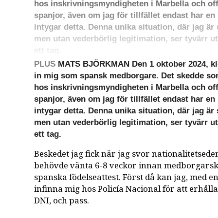
hos inskrivningsmyndigheten i Marbella och offic
spanjor, även om jag för tillfället endast har e
intygar detta. Denna unika situation, där jag 
men utan vederbörlig legitimation, ser tyvärr ut 
ett tag.
PLUS
MATS BJÖRKMAN Den 1 oktober 2024, kloc
in mig som spansk medborgare. Det skedde som 
hos inskrivningsmyndigheten i Marbella och offic
spanjor, även om jag för tillfället endast har e
intygar detta. Denna unika situation, där jag 
men utan vederbörlig legitimation, ser tyvärr ut 
ett tag.
Beskedet jag fick när jag svor nationalitetseden
behövde vänta 6-8 veckor innan medborgarskap
spanska födelseattest. Först då kan jag, med e
infinna mig hos Policía Nacional för att erhåll
DNI, och pass.