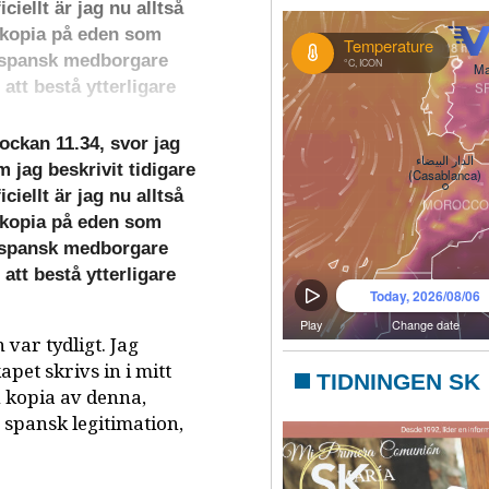
iellt är jag nu alltså
n kopia på eden som
är spansk medborgare
att bestå ytterligare
kan 11.34, svor jag
jag beskrivit tidigare
iellt är jag nu alltså
n kopia på eden som
är spansk medborgare
att bestå ytterligare
 var tydligt. Jag
et skrivs in i mitt
TIDNINGEN SK
n kopia av denna,
a spansk legitimation,