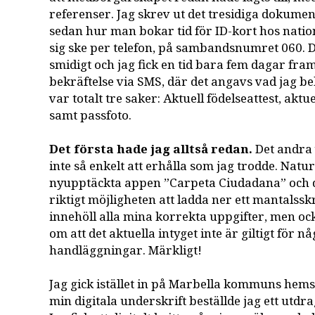
referenser. Jag skrev ut det tresidiga dokume
sedan hur man bokar tid för ID-kort hos nation
sig ske per telefon, på sambandsnumret 060. D
smidigt och jag fick en tid bara fem dagar fram
bekräftelse via SMS, där det angavs vad jag b
var totalt tre saker: Aktuell födelseattest, akt
samt passfoto.
Det första hade jag alltså redan.
Det andra v
inte så enkelt att erhålla som jag trodde. Naturl
nyupptäckta appen ”Carpeta Ciudadana” och 
riktigt möjligheten att ladda ner ett mantalssk
innehöll alla mina korrekta uppgifter, men ock
om att det aktuella intyget inte är giltigt för n
handläggningar. Märkligt!
Jag gick istället in på Marbella kommuns hem
min digitala underskrift beställde jag ett utdr