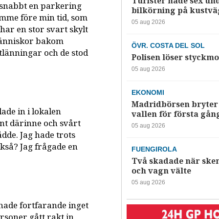
Turister hade sex un
 snabbt en parkering
bilkörning på kustv
imme före min tid, som
05 aug 2026
har en stor svart skylt
 människor bakom
ÖVR. COSTA DEL SOL
utlänningar och de stod
Polisen löser styckmo
05 aug 2026
EKONOMI
Madridbörsen bryter 
ade in i lokalen
vallen för första gån
nt därinne och svårt
05 aug 2026
ådde. Jag hade trots
ckså? Jag frågade en
FUENGIROLA
Två skadade när ske
och vagn välte
05 aug 2026
hade fortfarande inget
rsoner gått rakt in