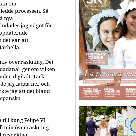
ökan om
ledde processen. Så
på nya
åndades jag något för
 uppdaterade
 det var att
arbella.
itiv överraskning. Det
udadana” genom vilken
den digitalt. Tack
nde jag ladda ner och
kte jag att det bland
n spanska
 till kung Felipe VI
till min överraskning
d respektive