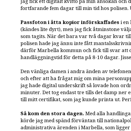
Jag fick ett digitalt kvitto på min ansökan och 
fortfarande fem dagar till min tid hos polisen
Passfoton i åtta kopior införskaffades
i en 
(kändes lite dyrt), men jag fick åtminstone välj
som tagits. När det bara var två dagar kvar til
polisen hade jag ännu inte fått mantalsskrivni
därför Marbella kommun och fick till svar att 
handläggningstid för detta på 8-10 dagar. Jisse
Den vänliga damen i andra änden av telefonen
och efter att ha frågat mig om mina personup
jag hade digital underskrift så lovade hon ordn
minuter. Det tog endast tre tills det damp ner 
till mitt certifikat, som jag kunde printa ut. Per
Så kom den stora dagen.
Med alla handlingar 
körde jag med spänd förväntan till nationalpo
administrativa ärenden i Marbella, som ligger