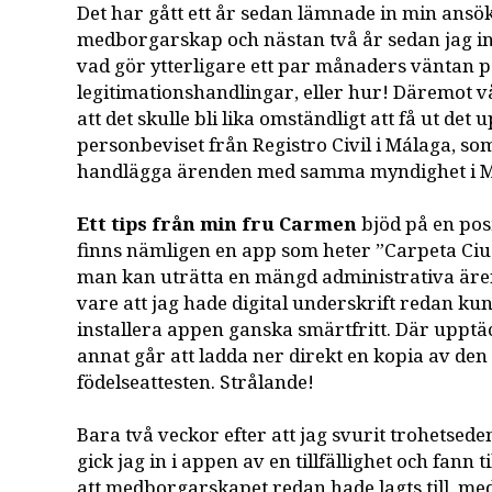
Det har gått ett år sedan lämnade in min ans
medborgarskap och nästan två år sedan jag in
vad gör ytterligare ett par månaders väntan 
legitimationshandlingar, eller hur! Däremot v
att det skulle bli lika omständligt att få ut det
personbeviset från Registro Civil i Málaga, som
handlägga ärenden med samma myndighet i M
Ett tips från min fru Carmen
bjöd på en pos
finns nämligen en app som heter ”Carpeta Ci
man kan uträtta en mängd administrativa ären
vare att jag hade digital underskrift redan ku
installera appen ganska smärtfritt. Där upptäc
annat går att ladda ner direkt en kopia av de
födelseattesten. Strålande!
Bara två veckor efter att jag svurit trohetseden
gick jag in i appen av en tillfällighet och fann 
att medborgarskapet redan hade lagts till, me