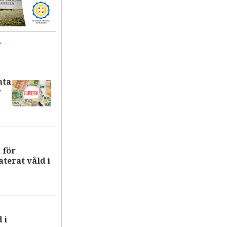
T
nta
r
 för
terat våld i
 i