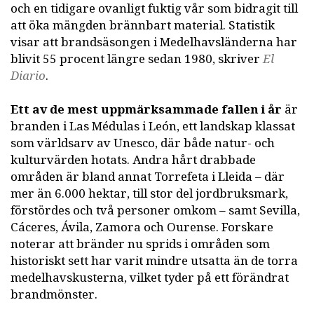
och en tidigare ovanligt fuktig vår som bidragit till
att öka mängden brännbart material. Statistik
visar att brandsäsongen i Medelhavsländerna har
blivit 55 procent längre sedan 1980, skriver
El
Diario
.
Ett av de mest uppmärksammade fallen i år
är
branden i Las Médulas i León, ett landskap klassat
som världsarv av Unesco, där både natur- och
kulturvärden hotats. Andra hårt drabbade
områden är bland annat Torrefeta i Lleida – där
mer än 6.000 hektar, till stor del jordbruksmark,
förstördes och två personer omkom – samt Sevilla,
Cáceres, Ávila, Zamora och Ourense. Forskare
noterar att bränder nu sprids i områden som
historiskt sett har varit mindre utsatta än de torra
medelhavskusterna, vilket tyder på ett förändrat
brandmönster.