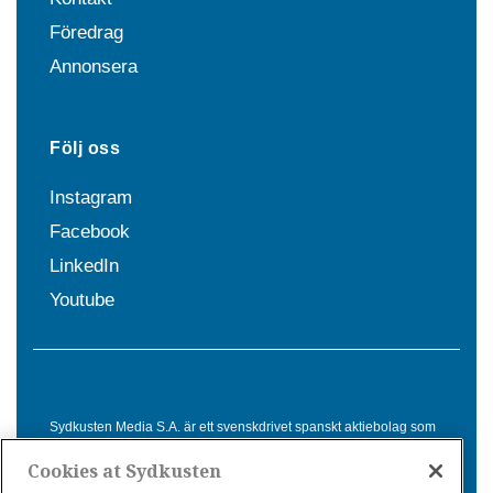
Föredrag
Annonsera
Följ oss
Instagram
Facebook
LinkedIn
Youtube
Sydkusten Media S.A. är ett svenskdrivet spanskt aktiebolag som
sedan 1992 erbjuder nyheter och tjänster till svensktalande i
Cookies at Sydkusten
Spanien. Genom nyhetsbevakning av hela Spanien, med bas på
Costa del Sol, är Sydkusten en ledande aktör inom