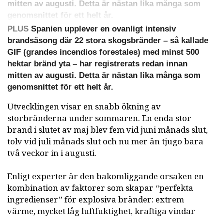
mitten av augusti. Detta är nästan lika många som
genomsnittet för ett helt år.
PLUS
Spanien upplever en ovanligt intensiv
brandsäsong där 22 stora skogsbränder – så kallade
GIF (grandes incendios forestales) med minst 500
hektar bränd yta – har registrerats redan innan
mitten av augusti. Detta är nästan lika många som
genomsnittet för ett helt år.
Utvecklingen visar en snabb ökning av
storbränderna under sommaren. En enda stor
brand i slutet av maj blev fem vid juni månads slut,
tolv vid juli månads slut och nu mer än tjugo bara
två veckor in i augusti.
Enligt experter är den bakomliggande orsaken en
kombination av faktorer som skapar “perfekta
ingredienser” för explosiva bränder: extrem
värme, mycket låg luftfuktighet, kraftiga vindar