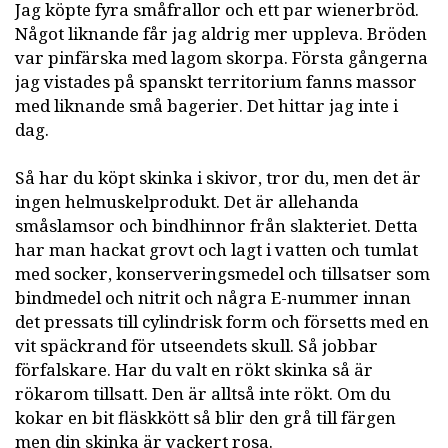
Jag köpte fyra småfrallor och ett par wienerbröd.
Något liknande får jag aldrig mer uppleva. Bröden
var pinfärska med lagom skorpa. Första gångerna
jag vistades på spanskt territorium fanns massor
med liknande små bagerier. Det hittar jag inte i
dag.
Så har du köpt skinka i skivor, tror du, men det är
ingen helmuskelprodukt. Det är allehanda
småslamsor och bindhinnor från slakteriet. Detta
har man hackat grovt och lagt i vatten och tumlat
med socker, konserveringsmedel och tillsatser som
bindmedel och nitrit och några E-nummer innan
det pressats till cylindrisk form och försetts med en
vit späckrand för utseendets skull. Så jobbar
förfalskare. Har du valt en rökt skinka så är
rökarom tillsatt. Den är alltså inte rökt. Om du
kokar en bit fläskkött så blir den grå till färgen
men din skinka är vackert rosa.