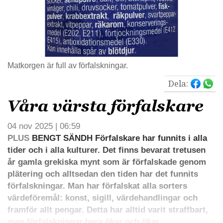
Matkorgen är full av förfalskningar.
Dela:
Våra värsta förfalskare
04 nov 2025 | 06:59
PLUS
BENGT SÄNDH Förfalskare har funnits i alla
tider och i alla kulturer. Det finns bevarat tretusen
år gamla grekiska mynt som är förfalskade genom
plätering och alltsedan den tiden har det funnits
förfalskningar. Man har förfalskat alla sorters
värdeföremål: konst, sigill, värdehandlingar och
framför allt pengar. Detta har alltid varit straffbart,
men förfalskningar bara ökar och ökar.