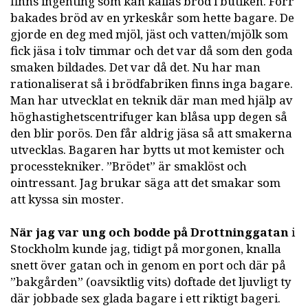
finns ingenting som kan kallas bröd i butiken. Förr
bakades bröd av en yrkeskår som hette bagare. De
gjorde en deg med mjöl, jäst och vatten/mjölk som
fick jäsa i tolv timmar och det var då som den goda
smaken bildades. Det var då det. Nu har man
rationaliserat så i brödfabriken finns inga bagare.
Man har utvecklat en teknik där man med hjälp av
höghastighetscentrifuger kan blåsa upp degen så
den blir porös. Den får aldrig jäsa så att smakerna
utvecklas. Bagaren har bytts ut mot kemister och
processtekniker. ”Brödet” är smaklöst och
ointressant. Jag brukar säga att det smakar som
att kyssa sin moster.
När jag var ung och bodde på Drottninggatan
i
Stockholm kunde jag, tidigt på morgonen, knalla
snett över gatan och in genom en port och där på
”bakgården” (oavsiktlig vits) doftade det ljuvligt ty
där jobbade sex glada bagare i ett riktigt bageri.