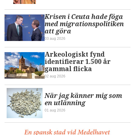
Krisen i Ceuta hade föga
med migrationspolitiken
att göra
03 aug 2026
Arkeologiskt fynd
identifierar 1.500 år
gammal flicka
02 aug 2026
När jag känner mig som
en utlänning
01 aug 2026