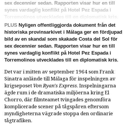
sex decennier sedan. Rapporten visar hur en till
synes vardaglig konflikt på Hotel Pez Espada i
Torremolinos utvecklades till en diplomatisk kris.
PLUS
Nyligen offentliggjorda dokument från det
historiska provinsarkivet i Málaga ger en fördjupad
bild av en skandal som skakade Costa del Sol för
sex decennier sedan. Rapporten visar hur en till
synes vardaglig konflikt på Hotel Pez Espada i
Torremolinos utvecklades till en diplomatisk kris.
Det var i mitten av september 1964 som Frank
Sinatra anlände till Málaga för inspelningen av
krigseposet
Von Ryan's Express
. Inspelningarna
ägde rum i de dramatiska miljöerna kring El
Chorro, där filmteamet tvingades genomföra
komplicerade scener på tågspåren eftersom
myndigheterna vägrade stoppa den ordinarie
tågtrafiken.