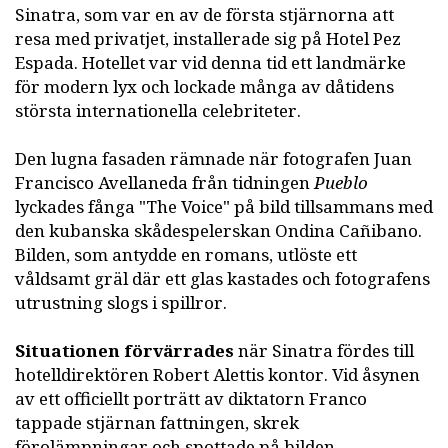
Sinatra, som var en av de första stjärnorna att
resa med privatjet, installerade sig på Hotel Pez
Espada. Hotellet var vid denna tid ett landmärke
för modern lyx och lockade många av dåtidens
största internationella celebriteter.
Den lugna fasaden rämnade när fotografen Juan
Francisco Avellaneda från tidningen
Pueblo
lyckades fånga "The Voice" på bild tillsammans med
den kubanska skådespelerskan Ondina Cañibano.
Bilden, som antydde en romans, utlöste ett
våldsamt gräl där ett glas kastades och fotografens
utrustning slogs i spillror.
Situationen förvärrades
när Sinatra fördes till
hotelldirektören Robert Alettis kontor. Vid åsynen
av ett officiellt porträtt av diktatorn Franco
tappade stjärnan fattningen, skrek
förolämpningar och spottade på bilden.