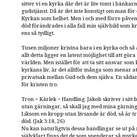
sitter vi en kyrka där det är lite tomt i bänkar
gudstjänst. Då är det inte konstigt om man fö
Kyrkan som helhet. Men i och med förre påven
död förändrades i alla fall min självbild som k
ens så tydligt.
Tusen miljoner kristna bara i en kyrka och så a
allt detta ligger en latent möjlighet till att göra
världen. Men istället för att ta sitt ansvar som
kyrkans liv, är det alltför många som menar at
privatsak mellan Gud och dem själva. En såd
för kristen tro.
Tron = Kärlek = Handling. Jakob skriver i sitt 
utan gärningar, så skall jag med mina gärning
Liksom en kropp utan livsande är död, så är 
död. (Jak 3:18, 26)
Nu kan naturligtvis dessa handlingar se ut på
självklart finns det de som spenderar så mycket 