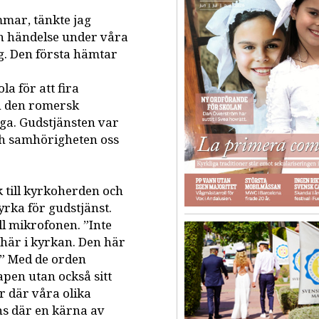
ommar, tänkte jag
n händelse under våra
ig. Den första hämtar
la för att fira
n den romersk
åga. Gudstjänsten var
ch samhörigheten oss
 till kyrkoherden och
yrka för gudstjänst.
ll mikrofonen. ”Inte
t här i kyrkan. Den här
.” Med de orden
pen utan också sitt
r där våra olika
nns där en kärna av