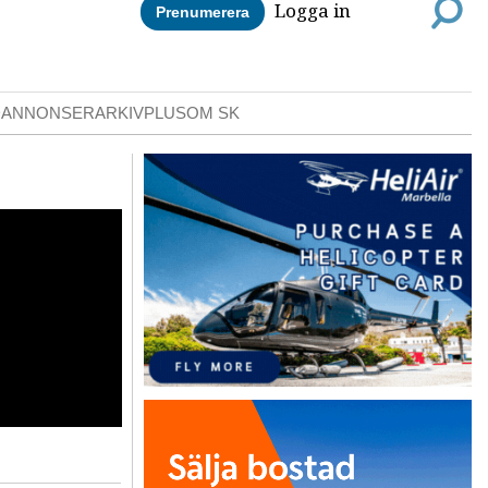
Logga in
Prenumerera
DANNONSER
ARKIV
PLUS
OM SK