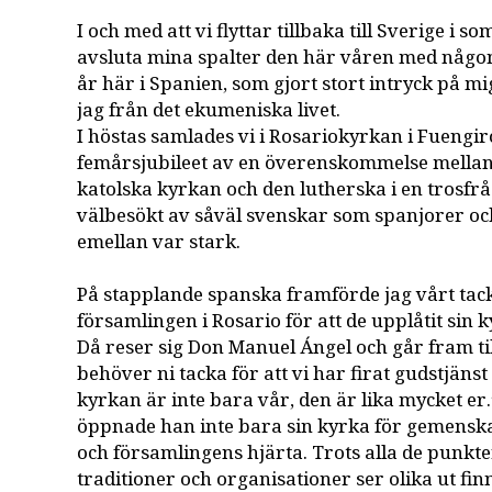
I och med att vi flyttar tillbaka till Sverige i s
avsluta mina spalter den här våren med någo
år här i Spanien, som gjort stort intryck på m
jag från det ekumeniska livet.
I höstas samlades vi i Rosariokyrkan i Fuengiro
femårsjubileet av en överenskommelse mella
katolska kyrkan och den lutherska i en trosfr
välbesökt av såväl svenskar som spanjorer o
emellan var stark.
På stapplande spanska framförde jag vårt tack
församlingen i Rosario för att de upplåtit sin k
Då reser sig Don Manuel Ángel och går fram ti
behöver ni tacka för att vi har firat gudstjäns
kyrkan är inte bara vår, den är lika mycket er
öppnade han inte bara sin kyrka för gemenska
och församlingens hjärta. Trots alla de punkte
traditioner och organisationer ser olika ut fi