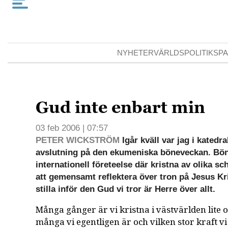
NYHETER
VÄRLDSPOLITIK
SPA
Gud inte enbart min
03 feb 2006 | 07:57
PETER WICKSTRÖM
Igår kväll var jag i katedr
avslutning på den ekumeniska böneveckan. Bö
internationell företeelse där kristna av olika sc
att gemensamt reflektera över tron på Jesus Kri
stilla inför den Gud vi tror är Herre över allt.
Många gånger är vi kristna i västvärlden lite
många vi egentligen är och vilken stor kraft v