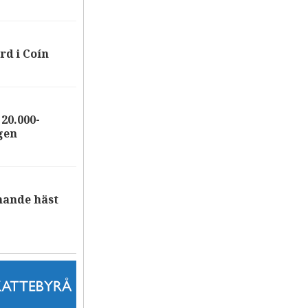
rd i Coín
20.000-
gen
nande häst