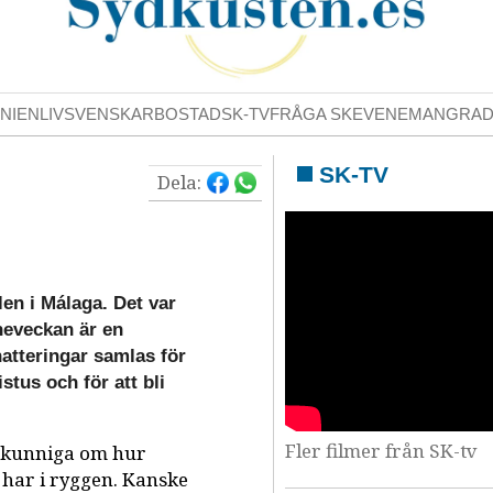
NIENLIV
SVENSKAR
BOSTAD
SK-TV
FRÅGA SK
EVENEMANG
RA
SK-TV
Dela:
alen i Málaga. Det var
neveckan är en
hatteringar samlas för
stus och för att bli
Fler filmer från SK-tv
 okunniga om hur
i har i ryggen. Kanske