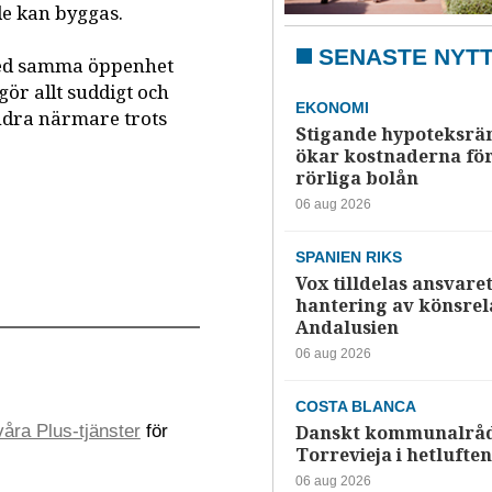
de kan byggas.
SENASTE NYT
 med samma öppenhet
ör allt suddigt och
EKONOMI
ndra närmare trots
Stigande hypoteksrä
ökar kostnaderna fö
rörliga bolån
06 aug 2026
SPANIEN RIKS
Vox tilldelas ansvaret
hantering av könsrela
Andalusien
06 aug 2026
COSTA BLANCA
åra Plus-tjänster
för
Danskt kommunalråd
Torrevieja i hetluften
06 aug 2026