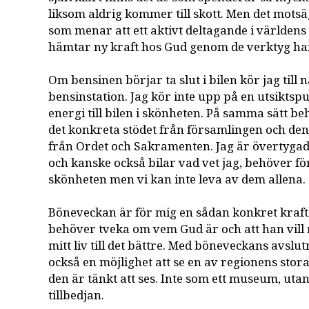
liksom aldrig kommer till skott. Men det mots
som menar att ett aktivt deltagande i världens 
hämtar ny kraft hos Gud genom de verktyg han
Om bensinen börjar ta slut i bilen kör jag till
bensinstation. Jag kör inte upp på en utsiktsp
energi till bilen i skönheten. På samma sätt beh
det konkreta stödet från församlingen och de
från Ordet och Sakramenten. Jag är övertygad
och kanske också bilar vad vet jag, behöver 
skönheten men vi kan inte leva av dem allena.
Böneveckan är för mig en sådan konkret kraftk
behöver tveka om vem Gud är och att han vill
mitt liv till det bättre. Med böneveckans avslu
också en möjlighet att se en av regionens sto
den är tänkt att ses. Inte som ett museum, utan
tillbedjan.