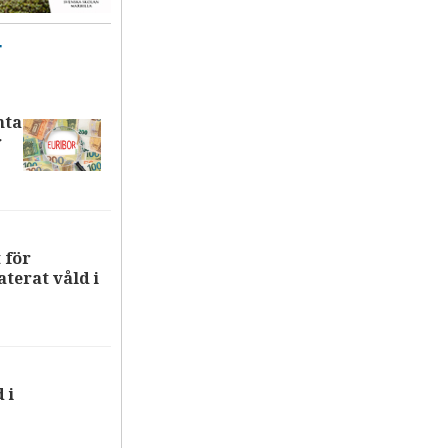
T
nta
r
 för
terat våld i
 i