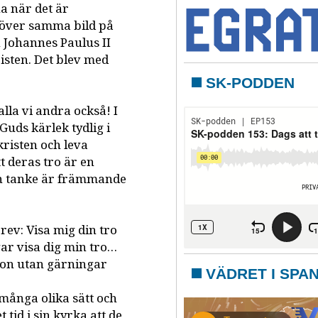
na när det är
r över samma bild på
 Johannes Paulus II
risten. Det blev med
SK-PODDEN
lla vi andra också! I
 Guds kärlek tydlig i
 kristen och leva
t deras tro är en
an tanke är främmande
brev: Visa mig din tro
ar visa dig min tro…
tron utan gärningar
VÄDRET I SPA
 många olika sätt och
tid i sin kyrka att de