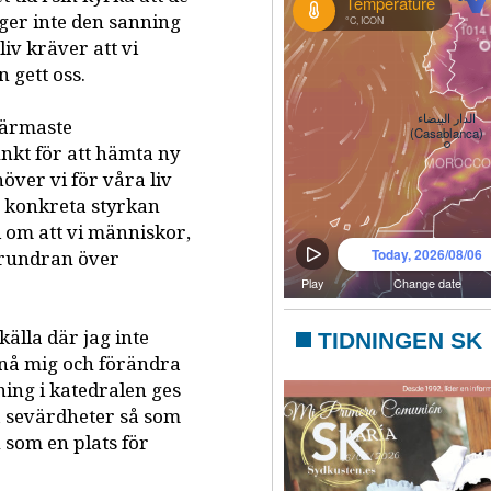
äger inte den sanning
liv kräver att vi
 gett oss.
 närmaste
unkt för att hämta ny
över vi för våra liv
n konkreta styrkan
 om att vi människor,
förundran över
älla där jag inte
TIDNINGEN SK
 nå mig och förändra
tning i katedralen ges
ra sevärdheter så som
 som en plats för