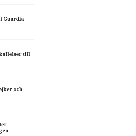
i Guardia
allelser till
ejker och
der
ägen