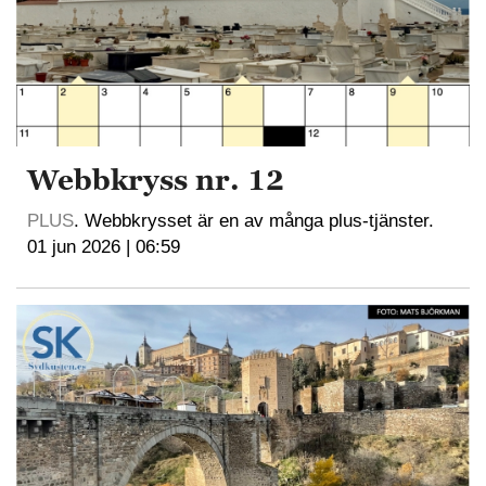
Webbkryss nr. 12
PLUS
. Webbkrysset är en av många plus-tjänster.
01 jun 2026 | 06:59