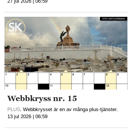
27 jul 2026 | 06:59
Webbkryss nr. 15
PLUS
. Webbkrysset är en av många plus-tjänster.
13 jul 2026 | 06:59