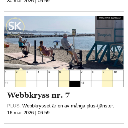
30 mar 2026 | 06:59
Webbkryss nr. 7
PLUS
. Webbkrysset är en av många plus-tjänster.
16 mar 2026 | 06:59