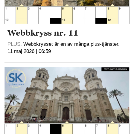
Webbkryss nr. 11
PLUS
. Webbkrysset är en av många plus-tjänster.
11 maj 2026 | 06:59