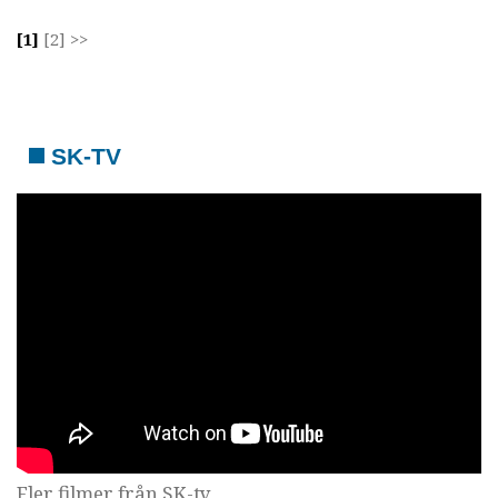
[1]
[2]
>>
SK-TV
Fler filmer från SK-tv