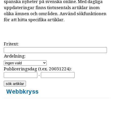
spanska nyheter på svenska online. Med dagliga
uppdateringar finns tiotusentals artiklar inom
olika ämnen och områden. Använd sökfunktionen
för att hitta specifika artiklar.
Fritext:
Avdelning:
Publiceringsdag (t.ex. 20031224):
-
Webbkryss