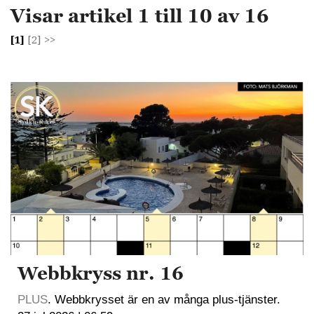
Visar artikel 1 till 10 av 16
[1]
[2]
>>
Webbkryss nr. 16
PLUS
. Webbkrysset är en av många plus-tjänster.