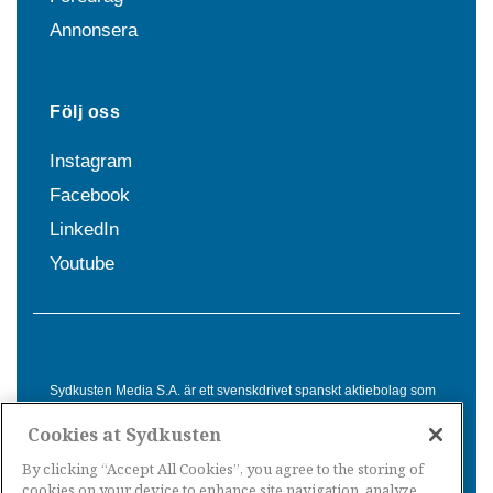
Annonsera
Följ oss
Instagram
Facebook
LinkedIn
Youtube
Sydkusten Media S.A. är ett svenskdrivet spanskt aktiebolag som
sedan 1992 erbjuder nyheter och tjänster till svensktalande i
Cookies at Sydkusten
Spanien. Genom nyhetsbevakning av hela Spanien, med bas på
Costa del Sol, är Sydkusten en ledande aktör inom
By clicking “Accept All Cookies”, you agree to the storing of
informationsförmedling för svenskar i Spanien.
cookies on your device to enhance site navigation, analyze