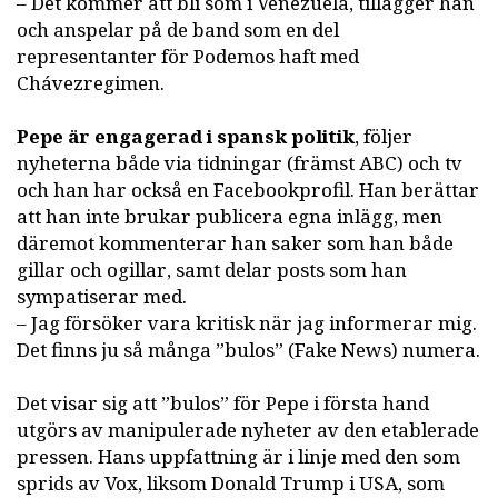
– Det kommer att bli som i Venezuela, tillägger han
och anspelar på de band som en del
representanter för Podemos haft med
Chávezregimen.
Pepe är engagerad i spansk politik
, följer
nyheterna både via tidningar (främst ABC) och tv
och han har också en Facebookprofil. Han berättar
att han inte brukar publicera egna inlägg, men
däremot kommenterar han saker som han både
gillar och ogillar, samt delar posts som han
sympatiserar med.
– Jag försöker vara kritisk när jag informerar mig.
Det finns ju så många ”bulos” (Fake News) numera.
Det visar sig att ”bulos” för Pepe i första hand
utgörs av manipulerade nyheter av den etablerade
pressen. Hans uppfattning är i linje med den som
sprids av Vox, liksom Donald Trump i USA, som