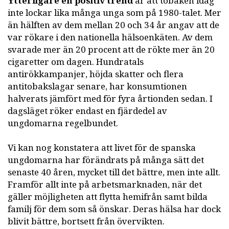
Ytterligare en positiv trend
är att tobaken idag
inte lockar lika många unga som på 1980-talet. Mer
än hälften av dem mellan 20 och 34 år angav att de
var rökare i den nationella hälsoenkäten. Av dem
svarade mer än 20 procent att de rökte mer än 20
cigaretter om dagen. Hundratals
antirökkampanjer, höjda skatter och flera
antitobakslagar senare, har konsumtionen
halverats jämfört med för fyra årtionden sedan. I
dagsläget röker endast en fjärdedel av
ungdomarna regelbundet.
Vi kan nog konstatera att livet för de spanska
ungdomarna har förändrats på många sätt det
senaste 40 åren, mycket till det bättre, men inte allt.
Framför allt inte på arbetsmarknaden, när det
gäller möjligheten att flytta hemifrån samt bilda
familj för dem som så önskar. Deras hälsa har dock
blivit bättre, bortsett från övervikten.