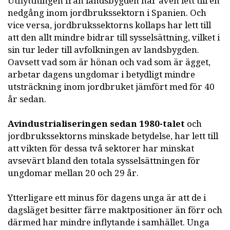
Utflyttningen från landsbygden har även lett till en
nedgång inom jordbrukssektorn i Spanien. Och
vice versa, jordbrukssektorns kollaps har lett till
att den allt mindre bidrar till sysselsättning, vilket i
sin tur leder till avfolkningen av landsbygden.
Oavsett vad som är hönan och vad som är ägget,
arbetar dagens ungdomar i betydligt mindre
utsträckning inom jordbruket jämfört med för 40
år sedan.
Avindustrialiseringen sedan 1980-talet
och
jordbrukssektorns minskade betydelse, har lett till
att vikten för dessa två sektorer har minskat
avsevärt bland den totala sysselsättningen för
ungdomar mellan 20 och 29 år.
Ytterligare ett minus för dagens unga är att de i
dagsläget besitter färre maktpositioner än förr och
därmed har mindre inflytande i samhället. Unga