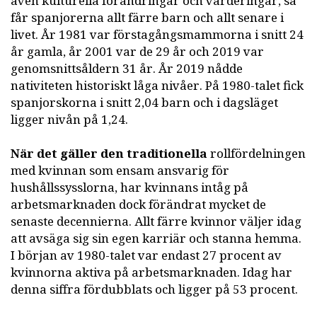
även kulturella förändringar och värderingar, så
får spanjorerna allt färre barn och allt senare i
livet. År 1981 var förstagångsmammorna i snitt 24
år gamla, år 2001 var de 29 år och 2019 var
genomsnittsåldern 31 år. År 2019 nådde
nativiteten historiskt låga nivåer. På 1980-talet fick
spanjorskorna i snitt 2,04 barn och i dagsläget
ligger nivån på 1,24.
När det gäller den traditionella
rollfördelningen
med kvinnan som ensam ansvarig för
hushållssysslorna, har kvinnans intåg på
arbetsmarknaden dock förändrat mycket de
senaste decennierna. Allt färre kvinnor väljer idag
att avsäga sig sin egen karriär och stanna hemma.
I början av 1980-talet var endast 27 procent av
kvinnorna aktiva på arbetsmarknaden. Idag har
denna siffra fördubblats och ligger på 53 procent.