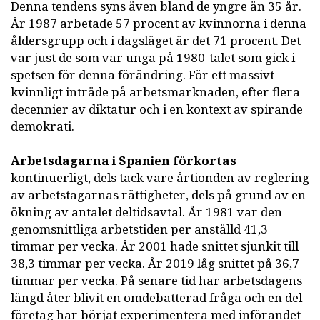
Denna tendens syns även bland de yngre än 35 år.
År 1987 arbetade 57 procent av kvinnorna i denna
åldersgrupp och i dagsläget är det 71 procent. Det
var just de som var unga på 1980-talet som gick i
spetsen för denna förändring. För ett massivt
kvinnligt inträde på arbetsmarknaden, efter flera
decennier av diktatur och i en kontext av spirande
demokrati.
Arbetsdagarna i Spanien förkortas
kontinuerligt, dels tack vare årtionden av reglering
av arbetstagarnas rättigheter, dels på grund av en
ökning av antalet deltidsavtal. År 1981 var den
genomsnittliga arbetstiden per anställd 41,3
timmar per vecka. År 2001 hade snittet sjunkit till
38,3 timmar per vecka. År 2019 låg snittet på 36,7
timmar per vecka. På senare tid har arbetsdagens
längd åter blivit en omdebatterad fråga och en del
företag har börjat experimentera med införandet