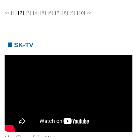
<<
[1]
[2]
[3]
[4]
[5]
[6]
[7]
[8]
[9]
[10]
>>
SK-TV