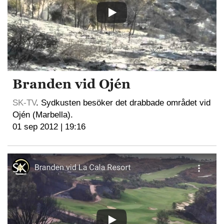
Branden vid Ojén
SK-TV
. Sydkusten besöker det drabbade området vid
Ojén (Marbella).
01 sep 2012 | 19:16