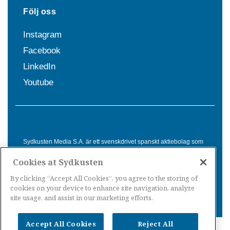
Följ oss
Instagram
Facebook
LinkedIn
Youtube
Sydkusten Media S.A. är ett svenskdrivet spanskt aktiebolag som
sedan 1992 erbjuder nyheter och tjänster till svensktalande i
Cookies at Sydkusten
Spanien. Genom nyhetsbevakning av hela Spanien, med bas på
Costa del Sol, är Sydkusten en ledande aktör inom
By clicking “Accept All Cookies”, you agree to the storing of
informationsförmedling för svenskar i Spanien.
cookies on your device to enhance site navigation, analyze
site usage, and assist in our marketing efforts.
Accept All Cookies
Reject All