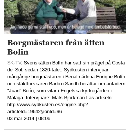
Borgmästaren från ätten
Bolin
SK-TV
. Svenskätten Bolín har satt sin prägel på Costa
del Sol, sedan 1820-talet. Sydkusten intervjuar
mångårige borgmästaren i Benalmádena Enrique Bolín
och släktforskaren Barbro Sändh berättar om anfadern
"Juan" Bolín, som vilar i Engelska kyrkogården i
Málaga. Intervjuare: Mats Björkman Läs artikeln:
http://www.sydkusten.es/engine.php?
articleId=19642§ionId=96
03 mar 2014 | 08:06