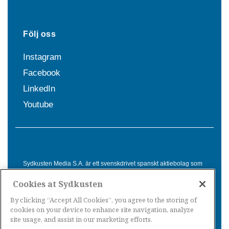
Följ oss
Instagram
Facebook
LinkedIn
Youtube
Sydkusten Media S.A. är ett svenskdrivet spanskt aktiebolag som
sedan 1992 erbjuder nyheter och tjänster till svensktalande i
Cookies at Sydkusten
Spanien. Genom nyhetsbevakning av hela Spanien, med bas på
Costa del Sol, är Sydkusten en ledande aktör inom
By clicking “Accept All Cookies”, you agree to the storing of
informationsförmedling för svenskar i Spanien.
cookies on your device to enhance site navigation, analyze
site usage, and assist in our marketing efforts.