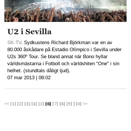
U2 i Sevilla
SK-TV
. Sydkustens Richard Björkman var en av
80.000 åskådare på Estadio Olímpico i Sevilla under
U2s 360º Tour. Se bland annat när Bono hyllar
världsmästarna i Fotboll och världshiten "One" i sin
helhet. (stundtals dåligt ljud).
07 mar 2013 | 08:02
<<
[1]
[2]
[3]
[4]
[5]
[6]
[7]
[8]
[9]
[10]
>>