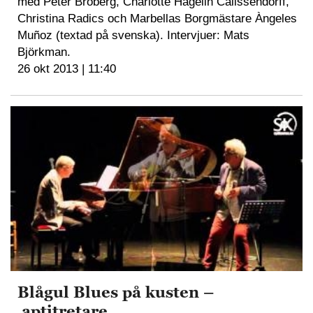
med Peter Broberg, Charlotte Hagelin Calissendorff,
Christina Radics och Marbellas Borgmästare Àngeles
Muñoz (textad på svenska). Intervjuer: Mats
Björkman.
26 okt 2013 | 11:40
Blågul Blues på kusten –
aptitretare