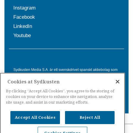
Instagram
Facebook
LinkedIn
Youtube
Sydkusten Media S.A. är ett svenskdrivet spanskt aktiebolag som
sedan 1992 erbjuder nyheter och tjänster till svensktalande i
Cookies at Sydkusten
Spanien. Genom nyhetsbevakning av hela Spanien, med bas på
Costa del Sol, är Sydkusten en ledande aktör inom
By clicking “Accept All Cookies”, you agree to the storing of
informationsförmedling för svenskar i Spanien.
cookies on your device to enhance site navigation, analyze
site usage, and assist in our marketing efforts.
Accept All Cookies
Reject All
Nyheter Spanien
·
Nyheter Costa del Sol
·
Nyheter