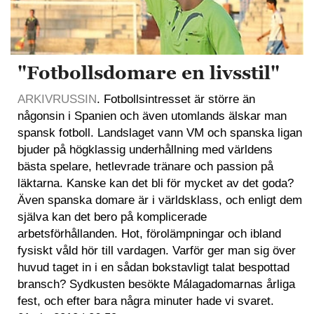
"Fotbollsdomare en livsstil"
ARKIVRUSSIN
. Fotbollsintresset är större än
någonsin i Spanien och även utomlands älskar man
spansk fotboll. Landslaget vann VM och spanska ligan
bjuder på högklassig underhållning med världens
bästa spelare, hetlevrade tränare och passion på
läktarna. Kanske kan det bli för mycket av det goda?
Även spanska domare är i världsklass, och enligt dem
själva kan det bero på komplicerade
arbetsförhållanden. Hot, förolämpningar och ibland
fysiskt våld hör till vardagen. Varför ger man sig över
huvud taget in i en sådan bokstavligt talat bespottad
bransch? Sydkusten besökte Málagadomarnas årliga
fest, och efter bara några minuter hade vi svaret.