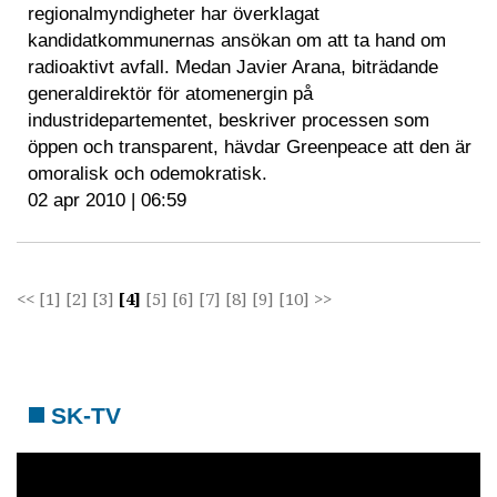
regionalmyndigheter har överklagat
kandidatkommunernas ansökan om att ta hand om
radioaktivt avfall. Medan Javier Arana, biträdande
generaldirektör för atomenergin på
industridepartementet, beskriver processen som
öppen och transparent, hävdar Greenpeace att den är
omoralisk och odemokratisk.
02 apr 2010 | 06:59
<<
[1]
[2]
[3]
[4]
[5]
[6]
[7]
[8]
[9]
[10]
>>
SK-TV