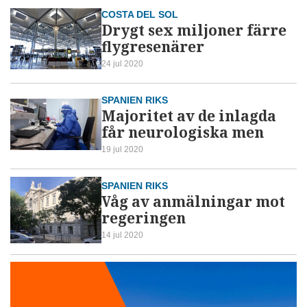
COSTA DEL SOL
Drygt sex miljoner färre
flygresenärer
24 jul 2020
SPANIEN RIKS
Majoritet av de inlagda
får neurologiska men
19 jul 2020
SPANIEN RIKS
Våg av anmälningar mot
regeringen
14 jul 2020