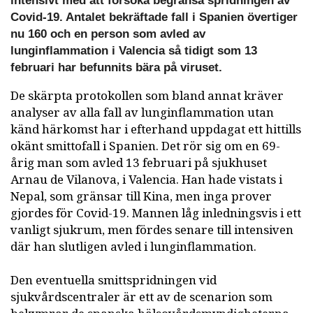
intensivt med att försöka begränsa spridningen av
Covid-19. Antalet bekräftade fall i Spanien övertiger
nu 160 och en person som avled av
lunginflammation i Valencia så tidigt som 13
februari har befunnits bära på viruset.
De skärpta protokollen som bland annat kräver
analyser av alla fall av lunginflammation utan
känd härkomst har i efterhand uppdagat ett hittills
okänt smittofall i Spanien. Det rör sig om en 69-
årig man som avled 13 februari på sjukhuset
Arnau de Vilanova, i Valencia. Han hade vistats i
Nepal, som gränsar till Kina, men inga prover
gjordes för Covid-19. Mannen låg inledningsvis i ett
vanligt sjukrum, men fördes senare till intensiven
där han slutligen avled i lunginflammation.
Den eventuella smittspridningen vid
sjukvårdscentraler är ett av de scenarion som