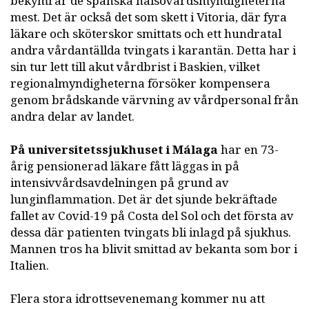
bekymrar de spanska hälsovårdsmyndigheterna
mest. Det är också det som skett i Vitoria, där fyra
läkare och sköterskor smittats och ett hundratal
andra vårdantällda tvingats i karantän. Detta har i
sin tur lett till akut vårdbrist i Baskien, vilket
regionalmyndigheterna försöker kompensera
genom brådskande värvning av vårdpersonal från
andra delar av landet.
På universitetssjukhuset i Málaga
har en 73-
årig pensionerad läkare fått läggas in på
intensivvårdsavdelningen på grund av
lunginflammation. Det är det sjunde bekräftade
fallet av Covid-19 på Costa del Sol och det första av
dessa där patienten tvingats bli inlagd på sjukhus.
Mannen tros ha blivit smittad av bekanta som bor i
Italien.
Flera stora idrottsevenemang kommer nu att