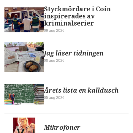
Styckmördare i Coín
inspirerades av
kriminalserier
09 aug 2026
Jag läser tidningen
08 aug 2026
Årets lista en kalldusch
05 aug 2026
Mikrofoner