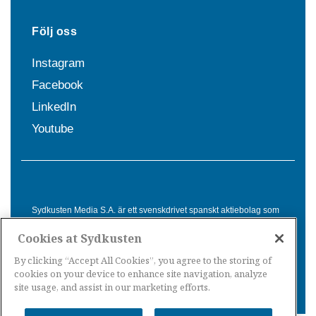
Följ oss
Instagram
Facebook
LinkedIn
Youtube
Sydkusten Media S.A. är ett svenskdrivet spanskt aktiebolag som
sedan 1992 erbjuder nyheter och tjänster till svensktalande i
Cookies at Sydkusten
Spanien. Genom nyhetsbevakning av hela Spanien, med bas på
Costa del Sol, är Sydkusten en ledande aktör inom
By clicking “Accept All Cookies”, you agree to the storing of
informationsförmedling för svenskar i Spanien.
cookies on your device to enhance site navigation, analyze
site usage, and assist in our marketing efforts.