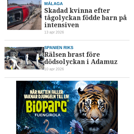
MÁLAGA
Skadad kvinna efter
tågolyckan födde barn på
intensiven
13 apr 2026
SPANIEN RIKS
Rälsen brast före
dödsolyckan i Adamuz
10 apr 2026