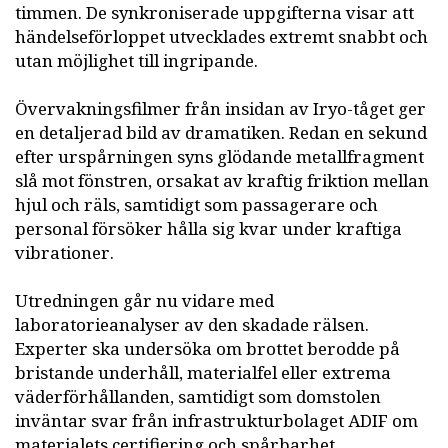
timmen. De synkroniserade uppgifterna visar att
händelseförloppet utvecklades extremt snabbt och
utan möjlighet till ingripande.
Övervakningsfilmer från insidan av Iryo-tåget ger
en detaljerad bild av dramatiken. Redan en sekund
efter urspårningen syns glödande metallfragment
slå mot fönstren, orsakat av kraftig friktion mellan
hjul och räls, samtidigt som passagerare och
personal försöker hålla sig kvar under kraftiga
vibrationer.
Utredningen går nu vidare med
laboratorieanalyser av den skadade rälsen.
Experter ska undersöka om brottet berodde på
bristande underhåll, materialfel eller extrema
väderförhållanden, samtidigt som domstolen
inväntar svar från infrastrukturbolaget ADIF om
materialets certifiering och spårbarhet.