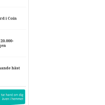
rd i Coín
20.000-
gen
nande häst