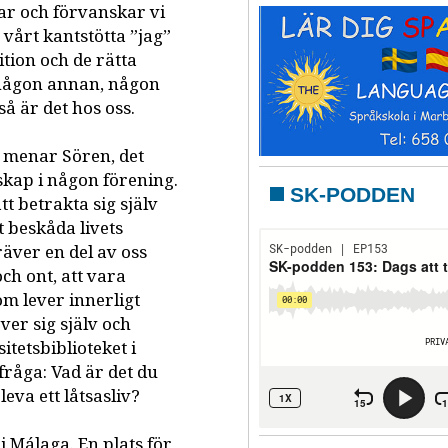
skar och förvanskar vi
vårt kantstötta ”jag”
ition och de rätta
a någon annan, någon
å är det hos oss.
k, menar Sören, det
skap i någon förening.
SK-PODDEN
t betrakta sig själv
t beskåda livets
äver en del av oss
och ont, att vara
m lever innerligt
er sig själv och
tetsbiblioteket i
råga: Vad är det du
eva ett låtsasliv?
i Málaga. En plats för