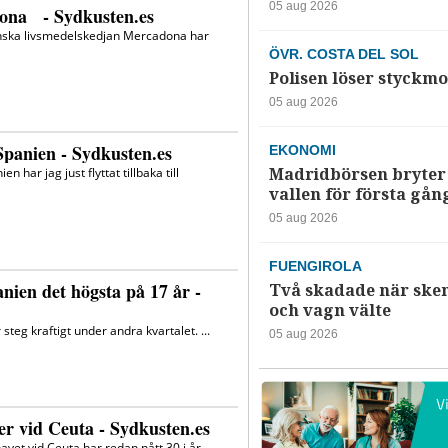
05 aug 2026
ÖVR. COSTA DEL SOL
Polisen löser styckmo
05 aug 2026
EKONOMI
Madridbörsen bryter 
vallen för första gån
05 aug 2026
FUENGIROLA
Två skadade när ske
och vagn välte
05 aug 2026