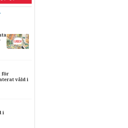
T
nta
r
 för
terat våld i
 i