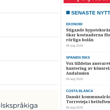
SENASTE NYT
EKONOMI
Stigande hypoteksrä
ökar kostnaderna fö
rörliga bolån
06 aug 2026
SPANIEN RIKS
Vox tilldelas ansvaret
hantering av könsrela
Andalusien
06 aug 2026
COSTA BLANCA
Danskt kommunalråd
Torrevieja i hetluften
06 aug 2026