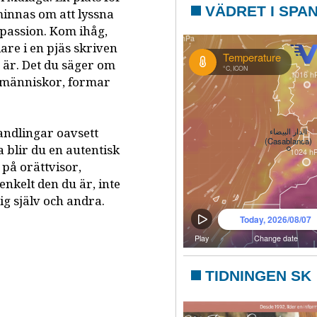
VÄDRET I SPA
åminnas om att lyssna
år passion. Kom ihåg,
are i en pjäs skriven
u är. Det du säger om
t människor, formar
andlingar oavsett
blir du en autentisk
 på orättvisor,
enkelt den du är, inte
ig själv och andra.
TIDNINGEN SK