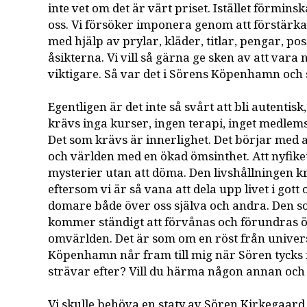
inte vet om det är värt priset. Istället förmin
oss. Vi försöker imponera genom att förstärka 
med hjälp av prylar, kläder, titlar, pengar, pos
åsikterna. Vi vill så gärna ge sken av att var
viktigare. Så var det i Sörens Köpenhamn och s
Egentligen är det inte så svårt att bli autentis
krävs inga kurser, ingen terapi, inget medlem
Det som krävs är innerlighet. Det börjar med at
och världen med en ökad ömsinthet. Att nyfike
mysterier utan att döma. Den livshållningen kr
eftersom vi är så vana att dela upp livet i gott 
domare både över oss själva och andra. Den so
kommer ständigt att förvånas och förundras öv
omvärlden. Det är som om en röst från universi
Köpenhamn når fram till mig när Sören tycks f
strävar efter? Vill du härma någon annan och l
Vi skulle behöva en staty av Sören Kirkegaard 