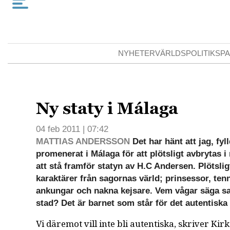
NYHETER
VÄRLDSPOLITIK
SPA
Ny staty i Málaga
04 feb 2011 | 07:42
MATTIAS ANDERSSON
Det har hänt att jag, fyl
promenerat i Málaga för att plötsligt avbrytas 
att stå framför statyn av H.C Andersen. Plötslig
karaktärer från sagornas värld; prinsessor, tenn
ankungar och nakna kejsare. Vem vågar säga sa
stad? Det är barnet som står för det autentiska
Vi däremot vill inte bli autentiska, skriver Kir