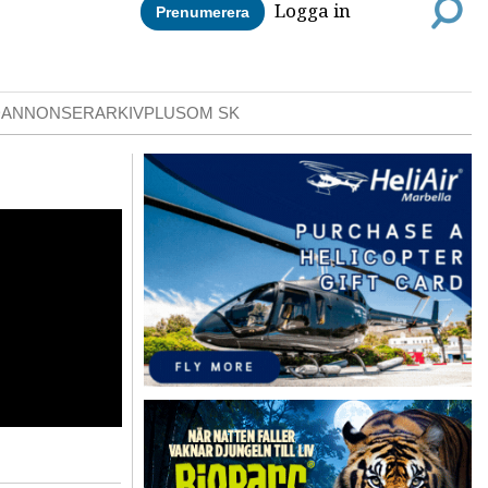
Logga in
Prenumerera
DANNONSER
ARKIV
PLUS
OM SK