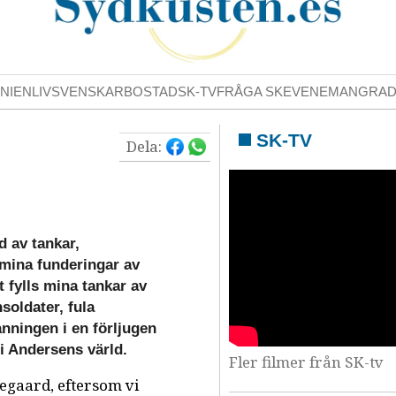
NIENLIV
SVENSKAR
BOSTAD
SK-TV
FRÅGA SK
EVENEMANG
RA
SK-TV
Dela:
ld av tankar,
i mina funderingar av
t fylls mina tankar av
soldater, fula
nningen i en förljugen
 i Andersens värld.
Fler filmer från SK-tv
kegaard, eftersom vi