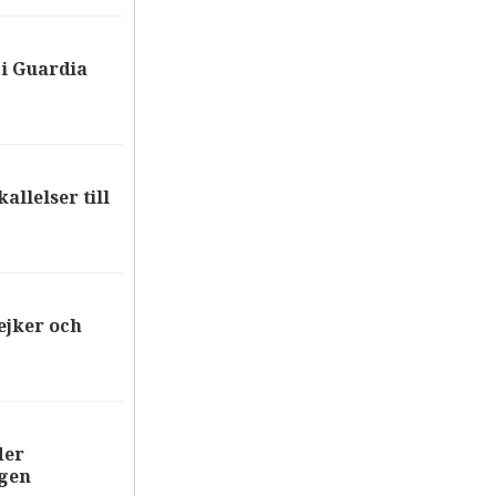
i Guardia
allelser till
ejker och
der
ägen