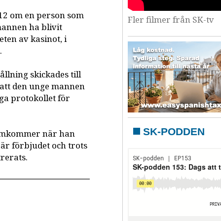
12 om en person som
Fler filmer från SK-tv
mannen ha blivit
ten av kasinot, i
y
.
llning skickades till
a att den unge mannen
iga protokollet för
SK-PODDEN
e omkommer när han
är förbjudet och trots
trerats.