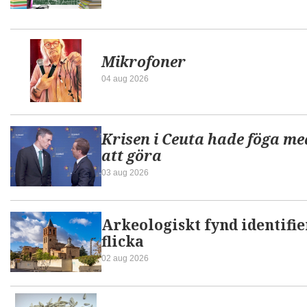
Mikrofoner
04 aug 2026
Krisen i Ceuta hade föga me
att göra
03 aug 2026
Arkeologiskt fynd identifi
flicka
02 aug 2026