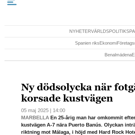
NYHETER
VÄRLDSPOLITIK
SPA
Spanien riks
Ekonomi
Företags
Benalmádena
E
Ny dödsolycka när fot
korsade kustvägen
05 maj 2025 | 14:00
MARBELLA
En 25-årig man har omkommit efter 
kustvägen A-7 nära Puerto Banús. Olyckan inträ
riktning mot Málaga, i höjd med Hard Rock Hote