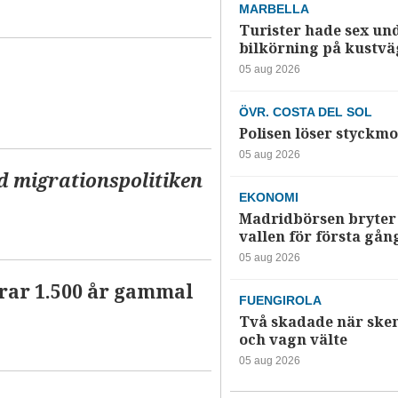
MARBELLA
Turister hade sex un
bilkörning på kustv
05 aug 2026
ÖVR. COSTA DEL SOL
Polisen löser styckmo
05 aug 2026
d migrationspolitiken
EKONOMI
Madridbörsen bryter 
vallen för första gån
05 aug 2026
erar 1.500 år gammal
FUENGIROLA
Två skadade när ske
och vagn välte
05 aug 2026