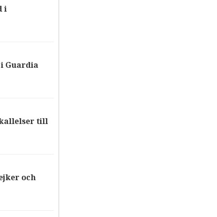
 i
i Guardia
allelser till
ejker och