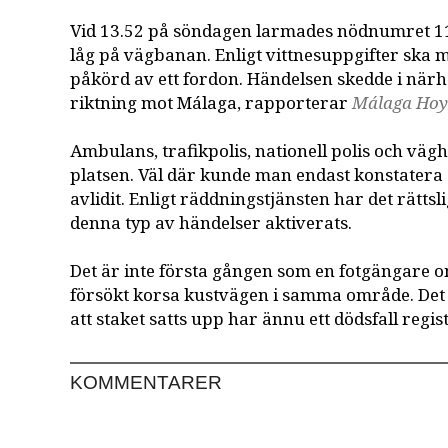
Vid 13.52 på söndagen larmades nödnumret 1
låg på vägbanan. Enligt vittnesuppgifter ska 
påkörd av ett fordon. Händelsen skedde i närhe
riktning mot Málaga, rapporterar
Málaga Ho
Ambulans, trafikpolis, nationell polis och väghå
platsen. Väl där kunde man endast konstater
avlidit. Enligt räddningstjänsten har det rättsl
denna typ av händelser aktiverats.
Det är inte första gången som en fotgängar
försökt korsa kustvägen i samma område. Det 
att staket satts upp har ännu ett dödsfall regis
KOMMENTARER