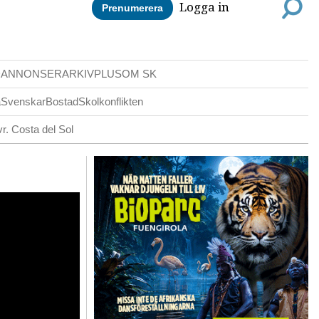
Logga in
Prenumerera
DANNONSER
ARKIV
PLUS
OM SK
a
Svenskar
Bostad
Skolkonflikten
r. Costa del Sol