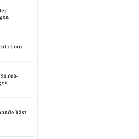
der
ägen
rd i Coín
20.000-
gen
nande häst