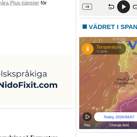
åra Plus-tjänster
för
VÄDRET I SPA