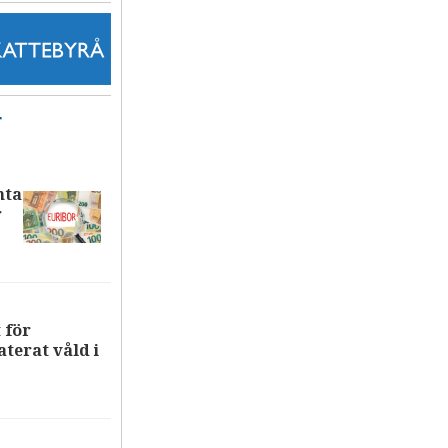
T
nta
r
 för
terat våld i