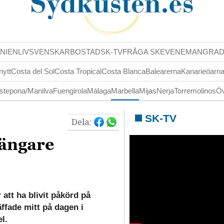
NIENLIV
SVENSKAR
BOSTAD
SK-TV
FRÅGA SK
EVENEMANG
RA
nytt
Costa del Sol
Costa Tropical
Costa Blanca
Balearerna
Kanarieöarn
stepona/Manilva
Fuengirola
Málaga
Marbella
Mijas
Nerja
Torremolinos
Öv
SK-TV
Dela:
gängare
att ha blivit påkörd på
ffade mitt på dagen i
l.