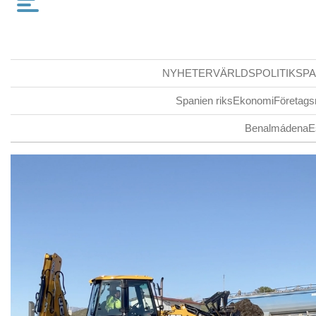
NYHETER
VÄRLDSPOLITIK
SPA
Spanien riks
Ekonomi
Företags
Benalmádena
E