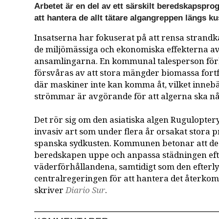
Arbetet är en del av ett särskilt beredskapspro
att hantera de allt tätare algangreppen längs ku
Insatserna har fokuserat på att rensa strand
de miljömässiga och ekonomiska effekterna av
ansamlingarna. En kommunal talesperson förk
försvåras av att stora mängder biomassa fortfa
där maskiner inte kan komma åt, vilket innebä
strömmar är avgörande för att algerna ska nå
Det rör sig om den asiatiska algen Rugulopte
invasiv art som under flera år orsakat stora 
spanska sydkusten. Kommunen betonar att de
beredskapen uppe och anpassa städningen ef
väderförhållandena, samtidigt som den efterly
centralregeringen för att hantera det återk
skriver
Diario Sur
.