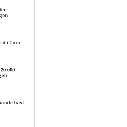
der
ägen
rd i Coín
20.000-
gen
nande häst