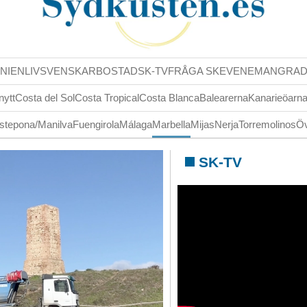
NIENLIV
SVENSKAR
BOSTAD
SK-TV
FRÅGA SK
EVENEMANG
RA
nytt
Costa del Sol
Costa Tropical
Costa Blanca
Balearerna
Kanarieöarn
stepona/Manilva
Fuengirola
Málaga
Marbella
Mijas
Nerja
Torremolinos
Öv
SK-TV