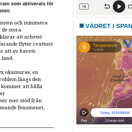
gram som aktiverats för
sten.
kanten och minimera
VÄDRET I SPA
 de stora
larar att arbetet
rande flyter i vattnet
r att av havets
 land.
ryx okamurae, en
problem längs den
 kommer att hålla
ter
ser mer stöd från
ommande fenomenet,