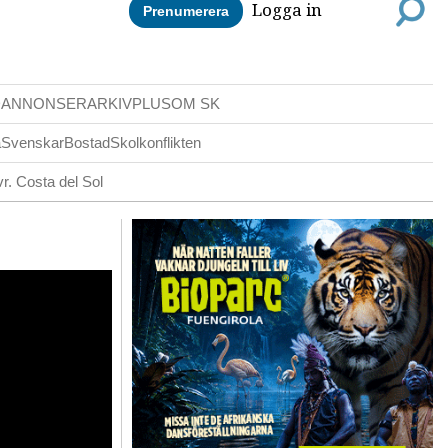
Logga in
Prenumerera
DANNONSER
ARKIV
PLUS
OM SK
a
Svenskar
Bostad
Skolkonflikten
r. Costa del Sol