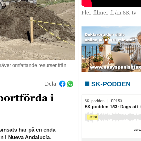
Fler filmer från SK-tv
räver omfattande resurser från
Dela:
SK-PODDEN
ortförda i
insats har på en enda
en i Nueva Andalucía.