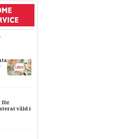
T
nta
r
 för
terat våld i