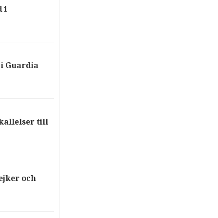
 i
i Guardia
allelser till
ejker och