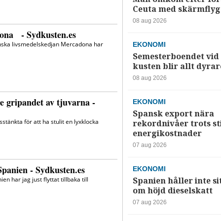
Ceuta med skärmflyg
08 aug 2026
EKONOMI
Semesterboendet vid
kusten blir allt dyrar
08 aug 2026
EKONOMI
Spansk export nära
rekordnivåer trots s
energikostnader
07 aug 2026
EKONOMI
Spanien håller inte si
om höjd dieselskatt
07 aug 2026