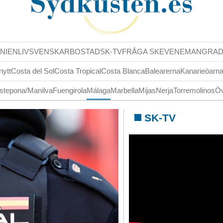
NIENLIV
SVENSKAR
BOSTAD
SK-TV
FRÅGA SK
EVENEMANG
RA
nytt
Costa del Sol
Costa Tropical
Costa Blanca
Balearerna
Kanarieöarn
stepona/Manilva
Fuengirola
Málaga
Marbella
Mijas
Nerja
Torremolinos
Öv
SK-TV