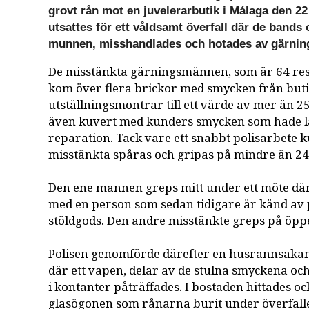
grovt rån mot en juvelerarbutik i Málaga den 22
utsattes för ett våldsamt överfall där de bands 
munnen, misshandlades och hotades av gärni
De misstänkta gärningsmännen, som är 64 res
kom över flera brickor med smycken från but
utställningsmontrar till ett värde av mer än 25
även kuvert med kunders smycken som hade l
reparation. Tack vare ett snabbt polisarbete 
misstänkta spåras och gripas på mindre än 2
Den ene mannen greps mitt under ett möte dä
med en person som sedan tidigare är känd av 
stöldgods. Den andre misstänkte greps på öpp
Polisen genomförde därefter en husrannsakan
där ett vapen, delar av de stulna smyckena o
i kontanter påträffades. I bostaden hittades o
glasögonen som rånarna burit under överfallet 