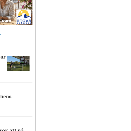
T
tar
liens
ök att nå