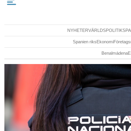
NYHETER
VÄRLDSPOLITIK
SPA
Spanien riks
Ekonomi
Företags
Benalmádena
E