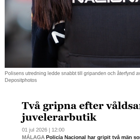
Polisens utredning ledde snabbt till gripanden och återfynd av
Depositphotos
Två gripna efter vålds
juvelerarbutik
01 jul 2026 | 12:00
MÁLAGA
Policía Nacional har gripit två män s