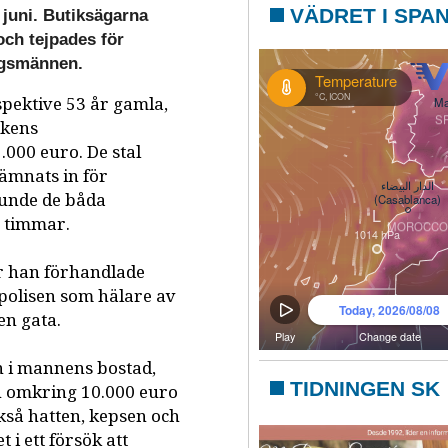
VÄDRET I SPA
 juni. Butiksägarna
och tejpades för
ngsmännen.
pektive 53 år gamla,
ikens
.000 euro. De stal
ämnats in för
kunde de båda
4 timmar.
r han förhandlade
polisen som hälare av
en gata.
 i mannens bostad,
TIDNINGEN SK
ch omkring 10.000 euro
ckså hatten, kepsen och
i ett försök att