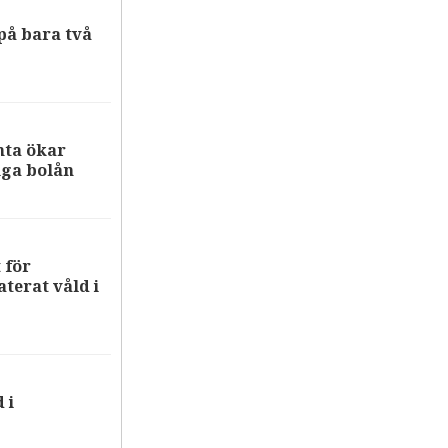
på bara två
nta ökar
iga bolån
 för
terat våld i
 i