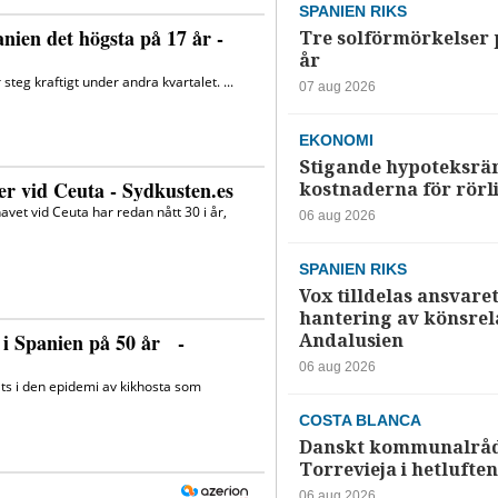
SPANIEN RIKS
Tre solförmörkelser 
år
07 aug 2026
EKONOMI
Stigande hypoteksrä
kostnaderna för rörl
06 aug 2026
SPANIEN RIKS
Vox tilldelas ansvaret
hantering av könsrela
Andalusien
06 aug 2026
COSTA BLANCA
Danskt kommunalråd
Torrevieja i hetluften
06 aug 2026