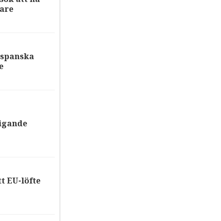
are
 spanska
e
tigande
tt EU-löfte