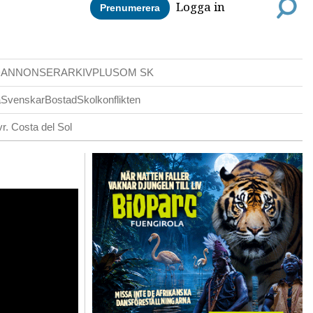
Logga in
Prenumerera
DANNONSER
ARKIV
PLUS
OM SK
a
Svenskar
Bostad
Skolkonflikten
r. Costa del Sol