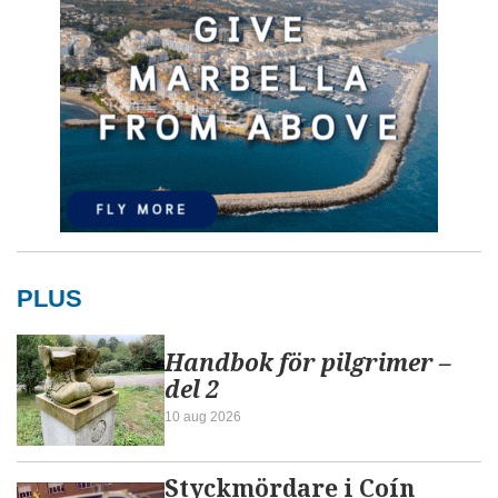
PLUS
Handbok för pilgrimer –
del 2
10 aug 2026
Styckmördare i Coín