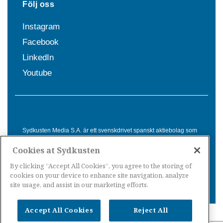
Följ oss
Instagram
Facebook
LinkedIn
Youtube
Sydkusten Media S.A. är ett svenskdrivet spanskt aktiebolag som
sedan 1992 erbjuder nyheter och tjänster till svensktalande i
Cookies at Sydkusten
Spanien. Genom nyhetsbevakning av hela Spanien, med bas på
Costa del Sol, är Sydkusten en ledande aktör inom
By clicking “Accept All Cookies”, you agree to the storing of
informationsförmedling för svenskar i Spanien.
cookies on your device to enhance site navigation, analyze
site usage, and assist in our marketing efforts.
Accept All Cookies
Reject All