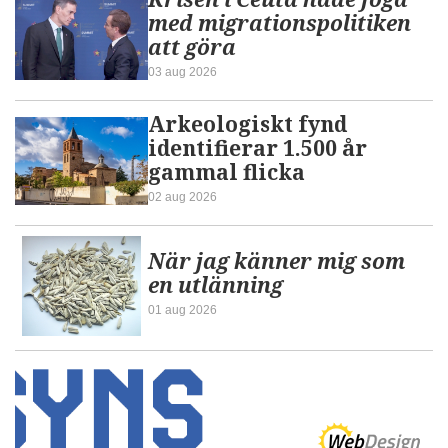
med migrationspolitiken
att göra
03 aug 2026
Arkeologiskt fynd
identifierar 1.500 år
gammal flicka
02 aug 2026
När jag känner mig som
en utlänning
01 aug 2026