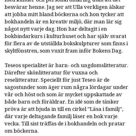
besvärar henne. Jag ser att Ulla verkligen älskar
att jobba mitt bland böckerna och hon tycker att
bokhandeln är en kreativ miljö, där man lär sig
något nytt varje dag. Hon har deltagit i en
bokbindarkurs i kulturhuset och har själv svarat
för flera av de utställda bokskulpturer som finns i
skyltfönstren, som vuxit fram inför Bokens Dag.
Teseos specialitet är barn- och ungdomslitteratur.
Därefter skönlitteratur för vuxna och
reselitteratur. Speciellt för just Teseo är de
sagostunder som äger rum några lördagar under
vår och höst och som är mycket uppskattade av
både barn och föräldrar. En idé som de tänker
pröva är att bjuda in till en cirkel ”Läsa i familj”,
där varje deltagande familj läser en bok varje
vecka. Till sist träffas de i bokhandeln och pratar
om böckerna.