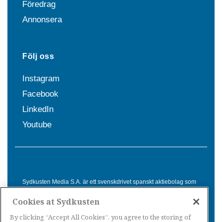
Föredrag
Annonsera
Följ oss
Instagram
Facebook
LinkedIn
Youtube
Sydkusten Media S.A. är ett svenskdrivet spanskt aktiebolag som
sedan 1992 erbjuder nyheter och tjänster till svensktalande i
Cookies at Sydkusten
Spanien. Genom nyhetsbevakning av hela Spanien, med bas på
Costa del Sol, är Sydkusten en ledande aktör inom
By clicking “Accept All Cookies”, you agree to the storing of
informationsförmedling för svenskar i Spanien.