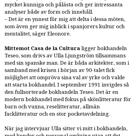
mycket kunniga och pålästa och ger intressanta
analyser både av form och innehåll.
– Det är en ynnest för mig att delta i dessa möten,
som även ger mig inblick i spanjorers kultur och
mentalitet, säger Eleonore.
Mittemot Casa de la Cultura
ligger bokhandeln
Teseo, som drivs av Ulla Ljungström tillsammans
med sin spanske man. De är båda arkitekter, som i
samband med krisen i början av 90-talet fick
möjlighet att ompröva sina val av yrke och valde
att starta bokhandel. I september 1991 invigdes så
den fullsorterade bokhandeln Teseo. Det är en
modern bokhandel med fokus på skönlitteratur för
barn och vuxna, reselitteratur, allmän
facklitteratur och en stor pocketavdelning.
När jag intervjuar Ulla sitter vi mitt i bokhandeln,
med kunder och personal omkring utan att det