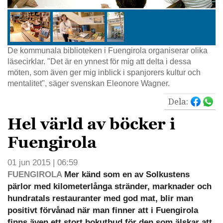
De kommunala biblioteken i Fuengirola organiserar olika
läsecirklar. "Det är en ynnest för mig att delta i dessa
möten, som även ger mig inblick i spanjorers kultur och
mentalitet", säger svenskan Eleonore Wagner.
Dela:
Hel värld av böcker i
Fuengirola
01 jun 2015 | 06:59
FUENGIROLA
Mer känd som en av Solkustens
pärlor med kilometerlånga stränder, marknader och
hundratals restauranter med god mat, blir man
positivt förvånad när man finner att i Fuengirola
finns även ett stort bokutbud för den som älskar att