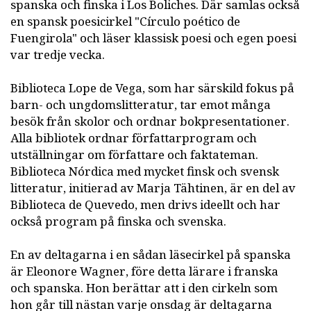
spanska och finska i Los Boliches. Där samlas också
en spansk poesicirkel "Círculo poético de
Fuengirola" och läser klassisk poesi och egen poesi
var tredje vecka.
Biblioteca Lope de Vega, som har särskild fokus på
barn- och ungdomslitteratur, tar emot många
besök från skolor och ordnar bokpresentationer.
Alla bibliotek ordnar författarprogram och
utställningar om författare och faktateman.
Biblioteca Nórdica med mycket finsk och svensk
litteratur, initierad av Marja Tähtinen, är en del av
Biblioteca de Quevedo, men drivs ideellt och har
också program på finska och svenska.
En av deltagarna i en sådan läsecirkel på spanska
är Eleonore Wagner, före detta lärare i franska
och spanska. Hon berättar att i den cirkeln som
hon går till nästan varje onsdag är deltagarna