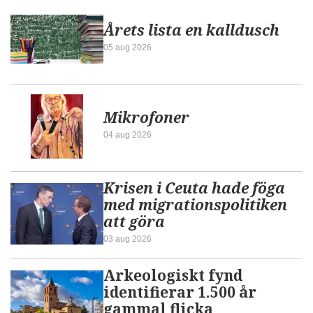
Årets lista en kalldusch
05 aug 2026
Mikrofoner
04 aug 2026
Krisen i Ceuta hade föga
med migrationspolitiken
att göra
03 aug 2026
Arkeologiskt fynd
identifierar 1.500 år
gammal flicka