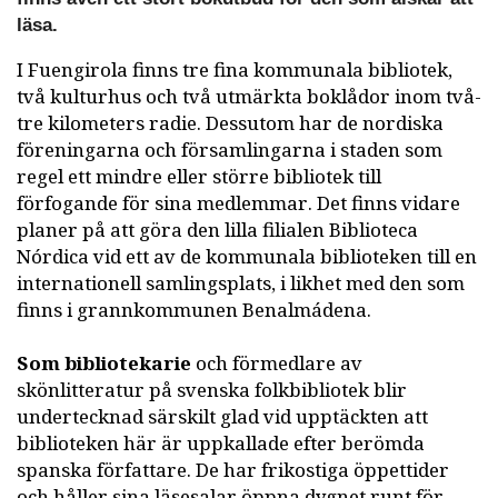
läsa.
I Fuengirola finns tre fina kommunala bibliotek,
två kulturhus och två utmärkta boklådor inom två-
tre kilometers radie. Dessutom har de nordiska
föreningarna och församlingarna i staden som
regel ett mindre eller större bibliotek till
förfogande för sina medlemmar. Det finns vidare
planer på att göra den lilla filialen Biblioteca
Nórdica vid ett av de kommunala biblioteken till en
internationell samlingsplats, i likhet med den som
finns i grannkommunen Benalmádena.
Som bibliotekarie
och förmedlare av
skönlitteratur på svenska folkbibliotek blir
undertecknad särskilt glad vid upptäckten att
biblioteken här är uppkallade efter berömda
spanska författare. De har frikostiga öppettider
och håller sina läsesalar öppna dygnet runt för