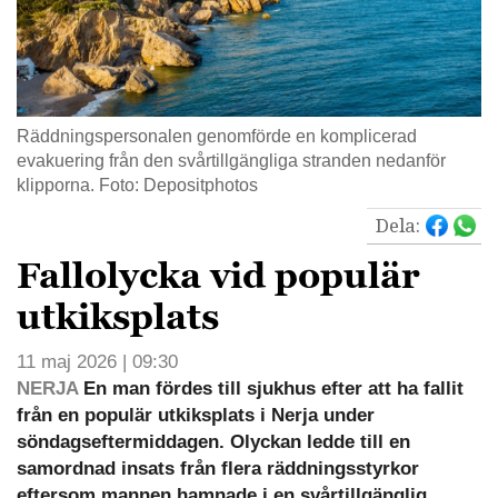
Räddningspersonalen genomförde en komplicerad
evakuering från den svårtillgängliga stranden nedanför
klipporna. Foto: Depositphotos
Dela:
Fallolycka vid populär
utkiksplats
11 maj 2026 | 09:30
NERJA
En man fördes till sjukhus efter att ha fallit
från en populär utkiksplats i Nerja under
söndagseftermiddagen. Olyckan ledde till en
samordnad insats från flera räddningsstyrkor
eftersom mannen hamnade i en svårtillgänglig