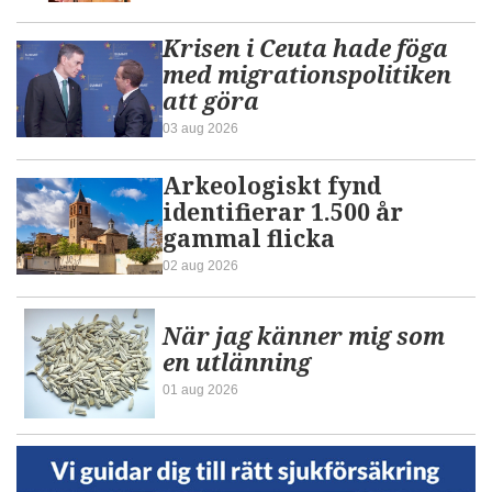
Krisen i Ceuta hade föga
med migrationspolitiken
att göra
03 aug 2026
Arkeologiskt fynd
identifierar 1.500 år
gammal flicka
02 aug 2026
När jag känner mig som
en utlänning
01 aug 2026