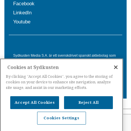
Facebook
LinkedIn
Youtube
Sydkusten Media S.A. är ett svenskdrivet spanskt aktiebolag som
sedan 1992 erbjuder nyheter och tjänster till svensktalande i
Cookies at Sydkusten
Spanien. Genom nyhetsbevakning av hela Spanien, med bas på
Costa del Sol, är Sydkusten en ledande aktör inom
By clicking “Accept All Cookies”, you agree to the storing of
informationsförmedling för svenskar i Spanien.
cookies on your device to enhance site navigation, analyze
site usage, and assist in our marketing efforts.
Accept All Cookies
Reject All
Nyheter Spanien
·
Nyheter Costa del Sol
·
Nyheter
Cookies Settings
Costa Tropical
·
Nyheter Costa Blanca
·
Nyheter
Balearerna
·
Nyheter Kanarieöarna