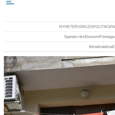
NYHETER
VÄRLDSPOLITIK
SPA
Spanien riks
Ekonomi
Företags
Benalmádena
E