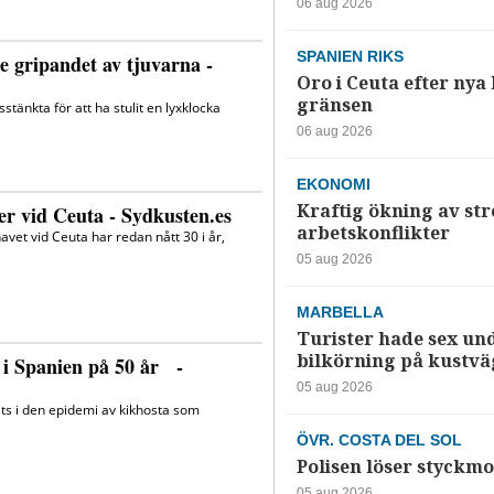
06 aug 2026
SPANIEN RIKS
Oro i Ceuta efter nya k
gränsen
06 aug 2026
EKONOMI
Kraftig ökning av str
arbetskonflikter
05 aug 2026
MARBELLA
Turister hade sex un
bilkörning på kustv
05 aug 2026
ÖVR. COSTA DEL SOL
Polisen löser styckmo
05 aug 2026