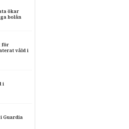
nta ökar
iga bolån
 för
terat våld i
 i
i Guardia