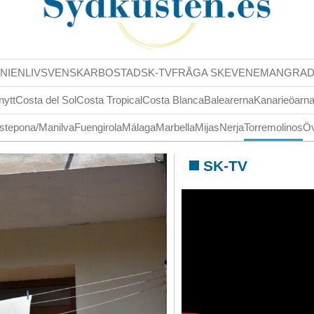
NIENLIV
SVENSKAR
BOSTAD
SK-TV
FRÅGA SK
EVENEMANG
RA
nytt
Costa del Sol
Costa Tropical
Costa Blanca
Balearerna
Kanarieöarn
stepona/Manilva
Fuengirola
Málaga
Marbella
Mijas
Nerja
Torremolinos
Öv
SK-TV