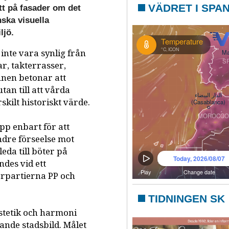
VÄDRET I SPA
tt på fasader om det
nska visuella
ljö.
 inte vara synlig från
ar, takterrasser,
nen betonar att
utan till att vårda
kilt historiskt värde.
opp enbart för att
ndre förseelse mot
leda till böter på
des vid ett
erpartierna PP och
TIDNINGEN SK
stetik och harmoni
nde stadsbild. Målet