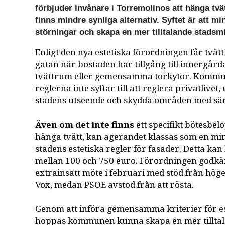
förbjuder invånare i Torremolinos att hänga tvä
finns mindre synliga alternativ. Syftet är att mi
störningar och skapa en mer tilltalande stadsmi
Enligt den nya estetiska förordningen får tvätt
gatan när bostaden har tillgång till innergård
tvättrum eller gemensamma torkytor. Kommu
reglerna inte syftar till att reglera privatlivet, 
stadens utseende och skydda områden med särs
Även om det inte finns
ett specifikt bötesbel
hänga tvätt, kan agerandet klassas som en mi
stadens estetiska regler för fasader. Detta kan 
mellan 100 och 750 euro. Förordningen godkän
extrainsatt möte i februari med stöd från hög
Vox, medan PSOE avstod från att rösta.
Genom att införa gemensamma kriterier för e
hoppas kommunen kunna skapa en mer tilltala