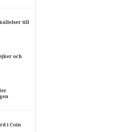
allelser till
ejker och
der
ägen
rd i Coín