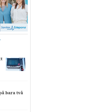
T
tt
på bara två