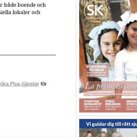
ör både boende och
ella lokaler och
åra Plus-tjänster
för