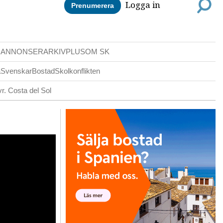
Logga in
Prenumerera
DANNONSER
ARKIV
PLUS
OM SK
a
Svenskar
Bostad
Skolkonflikten
r. Costa del Sol