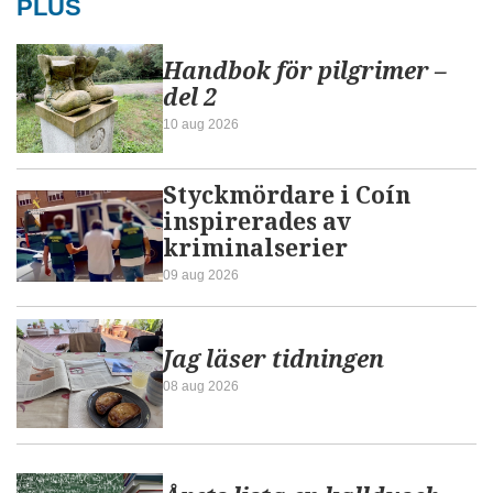
PLUS
Handbok för pilgrimer –
del 2
10 aug 2026
Styckmördare i Coín
inspirerades av
kriminalserier
09 aug 2026
Jag läser tidningen
08 aug 2026